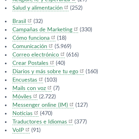
Salud y alimentación
(252)
Brasil
(32)
Campañas de Marketing
(330)
Cómo funciona
(18)
Comunicación
(5.969)
Correo electrónico
(616)
Crear Postales
(40)
Diarios y más sobre tu ego
(160)
Encuestas
(103)
Mails con voz
(7)
Móviles
(2.722)
Messenger online (IM)
(127)
Noticias
(470)
Traductores e Idiomas
(377)
VoIP
(91)