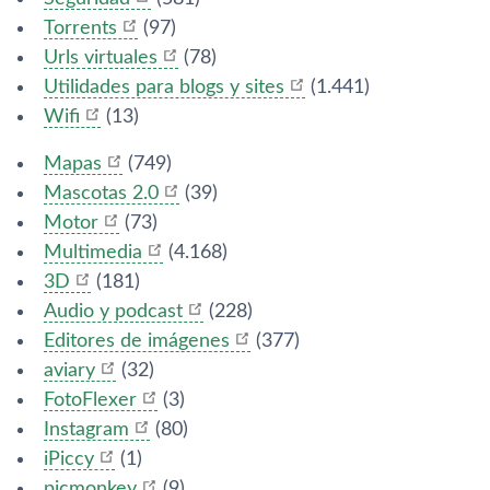
Torrents
(97)
Urls virtuales
(78)
Utilidades para blogs y sites
(1.441)
Wifi
(13)
Mapas
(749)
Mascotas 2.0
(39)
Motor
(73)
Multimedia
(4.168)
3D
(181)
Audio y podcast
(228)
Editores de imágenes
(377)
aviary
(32)
FotoFlexer
(3)
Instagram
(80)
iPiccy
(1)
picmonkey
(9)