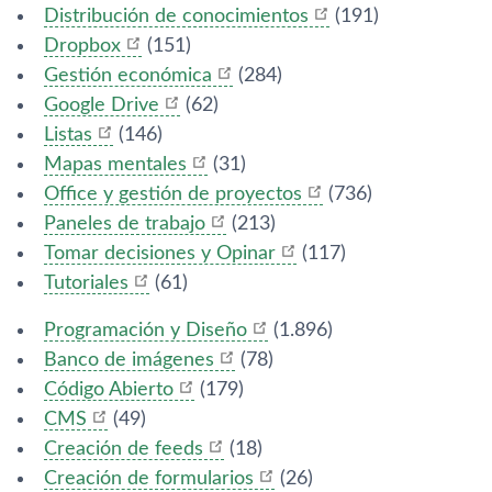
Distribución de conocimientos
(191)
Dropbox
(151)
Gestión económica
(284)
Google Drive
(62)
Listas
(146)
Mapas mentales
(31)
Office y gestión de proyectos
(736)
Paneles de trabajo
(213)
Tomar decisiones y Opinar
(117)
Tutoriales
(61)
Programación y Diseño
(1.896)
Banco de imágenes
(78)
Código Abierto
(179)
CMS
(49)
Creación de feeds
(18)
Creación de formularios
(26)