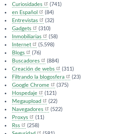
Curiosidades
(741)
en Español
(84)
Entrevistas
(32)
Gadgets
(310)
Inmobiliarias
(58)
Internet
(5.598)
Blogs
(76)
Buscadores
(884)
Creación de webs
(311)
Filtrando la blogosfera
(23)
Google Chrome
(375)
Hospedaje
(121)
Megaupload
(22)
Navegadores
(522)
Proxys
(11)
Rss
(258)
Seguridad
(581)