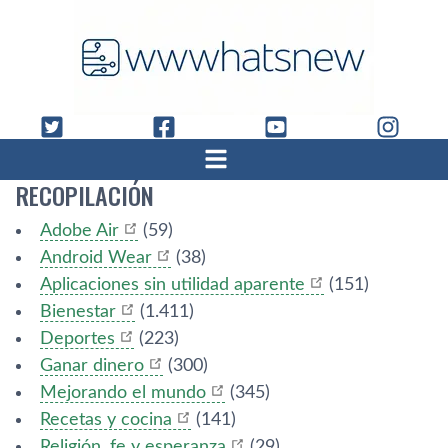
RECOPILACIÓN
Adobe Air
(59)
Android Wear
(38)
Aplicaciones sin utilidad aparente
(151)
Bienestar
(1.411)
Deportes
(223)
Ganar dinero
(300)
Mejorando el mundo
(345)
Recetas y cocina
(141)
Religión, fe y esperanza
(29)