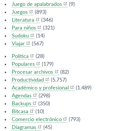
Juego de apalabrados
(9)
Juegos
(893)
Literatura
(346)
Para niños
(321)
Sudoku
(14)
Viajar
(567)
Polí­tica
(28)
Populares
(179)
Procesar archivos
(82)
Productividad
(5.757)
Académico y profesional
(1.489)
Agendas
(298)
Backups
(350)
Bitcasa
(10)
Comercio electrónico
(793)
Diagramas
(45)