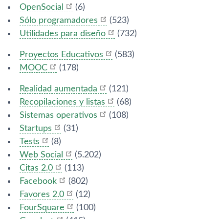
OpenSocial
(6)
Sólo programadores
(523)
Utilidades para diseño
(732)
Proyectos Educativos
(583)
MOOC
(178)
Realidad aumentada
(121)
Recopilaciones y listas
(68)
Sistemas operativos
(108)
Startups
(31)
Tests
(8)
Web Social
(5.202)
Citas 2.0
(113)
Facebook
(802)
Favores 2.0
(12)
FourSquare
(100)