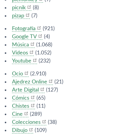
picnik
(8)
pizap
(7)
Fotografí­a
(921)
Google TV
(4)
Música
(1.068)
Ví­deos
(1.052)
Youtube
(232)
Ocio
(2.910)
Ajedrez Online
(21)
Arte Digital
(127)
Cómics
(65)
Chistes
(11)
Cine
(289)
Colecciones
(38)
Dibujo
(109)