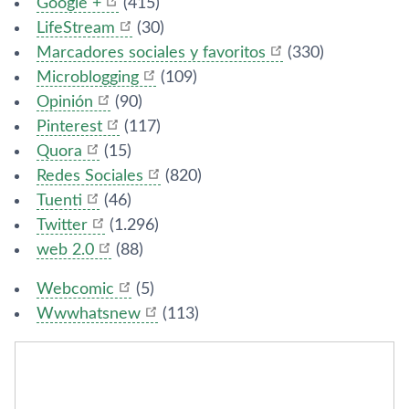
Google +
(415)
LifeStream
(30)
Marcadores sociales y favoritos
(330)
Microblogging
(109)
Opinión
(90)
Pinterest
(117)
Quora
(15)
Redes Sociales
(820)
Tuenti
(46)
Twitter
(1.296)
web 2.0
(88)
Webcomic
(5)
Wwwhatsnew
(113)