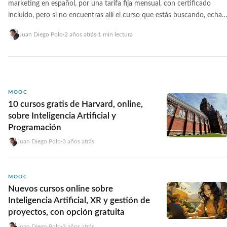
marketing en español, por una tarifa fija mensual, con certificado
incluido, pero si no encuentras allí el curso que estás buscando, echa
un vistazo a esta opción que os recomiendo:
Juan Diego Polo
·
2 años atrás
·
1 min lectura
MOOC
10 cursos gratis de Harvard, online,
sobre Inteligencia Artificial y
Programación
Juan Diego Polo
·
3 años atrás
MOOC
Nuevos cursos online sobre
Inteligencia Artificial, XR y gestión de
proyectos, con opción gratuita
Juan Diego Polo
·
3 años atrás