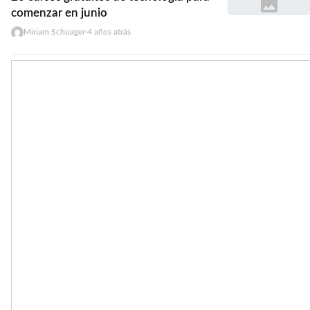
comenzar en junio
Miriam Schuager
·
4 años atrás