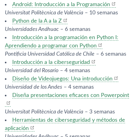
Android: Introducción a la Programación
Universitat Politècnica de València
– 10 semanas
Python de la A a la Z
Universidades Anáhuac
– 6 semanas
Introducción a la programación en Python I:
Aprendiendo a programar con Python
Pontificia Universidad Católica de Chile
– 6 semanas
Introducción a la ciberseguridad
Universidad del Rosario
– 4 semanas
Diseño de Videojuegos: Una introducción
Universidad de los Andes
– 4 semanas
Diseña presentaciones eficaces con Powerpoint
Universitat Politècnica de València
– 3 semanas
Herramientas de ciberseguridad y métodos de
aplicación
Universidades Anáhuac
– 5 semanas