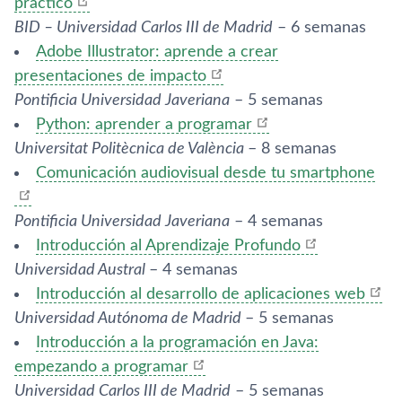
práctico
BID – Universidad Carlos III de Madrid
– 6 semanas
Adobe Illustrator: aprende a crear
presentaciones de impacto
Pontificia Universidad Javeriana
– 5 semanas
Python: aprender a programar
Universitat Politècnica de València
– 8 semanas
Comunicación audiovisual desde tu smartphone
Pontificia Universidad Javeriana
– 4 semanas
Introducción al Aprendizaje Profundo
Universidad Austral
– 4 semanas
Introducción al desarrollo de aplicaciones web
Universidad Autónoma de Madrid
– 5 semanas
Introducción a la programación en Java:
empezando a programar
Universidad Carlos III de Madrid
– 5 semanas