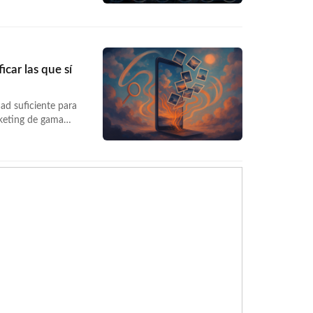
na. Los Android
6/08/05/movil-
 leyendo »</a>
car las que sí
ad suficiente para
rketing de gama
ndar. La pregunta es
tán… <a
maras-marketing-