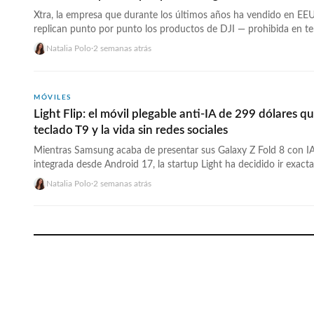
Xtra, la empresa que durante los últimos años ha vendido en E
replican punto por punto los productos de DJI — prohibida en te
— acaba de eliminar de su web el Xtra Muse 2 Pro (el equivalent
Natalia Polo
·
2 semanas atrás
Pocket 4P), ha pausado todos los preorders y ha anunciado que
href="https://wwwhatsnew.com/2026/07/26/xtra-muse-2-pro-pr
dji-clon-2026/">Continúa leyendo »</a>
MÓVILES
Light Flip: el móvil plegable anti-IA de 299 dólares q
teclado T9 y la vida sin redes sociales
Mientras Samsung acaba de presentar sus Galaxy Z Fold 8 con IA
integrada desde Android 17, la startup Light ha decidido ir exac
contraria. El Light Flip, anunciado esta semana, es un teléfono ple
Natalia Polo
·
2 semanas atrás
táctil, sin apps de redes sociales, sin IA, sin publicidad y sin nav
<a href="https://wwwhatsnew.com/2026/07/24/light-flip-telefon
dolares-plegable-t9-sin-redes-2026/">Continúa leyendo »</a>