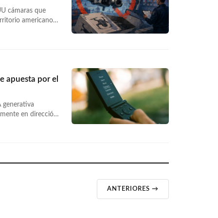
EUU cámaras que
rritorio americano
e al DJI Osmo
… <a
eorders-pausa-fcc-
ue apuesta por el
 generativa
tamente en dirección
gable sin pantalla
egador. Su precio de…
o-anti-ia-299-
ANTERIORES →