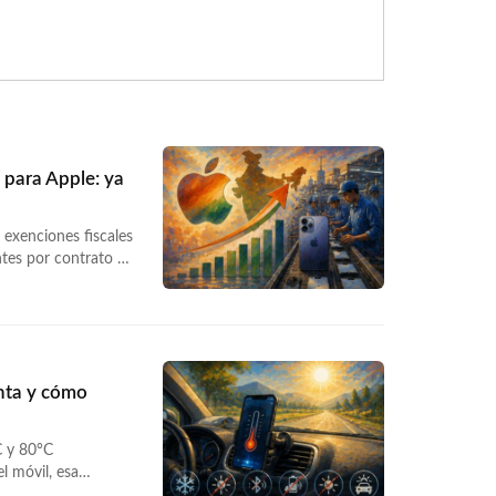
 para Apple: ya
 exenciones fiscales
ntes por contrato en
veía la legislación
<a
-fiscales-apple-
enta y cómo
C y 80°C
el móvil, esa
pantalla de