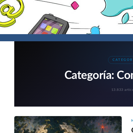
CATEGOR
Categoría:
Co
13.833 artíc