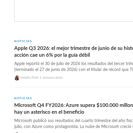
NOTICIAS
Apple Q3 2026: el mejor trimestre de junio de su histo
acción cae un 6% por la guía débil
Apple reportó el 30 de julio de 2026 los resultados del tercer trim
(terminado el 27 de junio de 2026) con el titular de récord que 
entregar: «el mejor trimestre de junio de la historia de Apple». L
Natalia Polo
·
1 semana atrás
la afirmación.
NOTICIAS
Microsoft Q4 FY2026: Azure supera $100.000 millon
hay un asterisco en el beneficio
Microsoft publicó sus resultados del cuarto trimestre del año fis
julio, con Azure como protagonista. La nube de Microsoft creció
— mejor que el 40% esperado por los analistas y mejor que el 40%