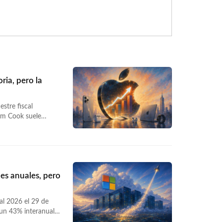
ria, pero la
estre fiscal
Tim Cook suele
os números respaldan
es anuales, pero
cal 2026 el 29 de
 un 43% interanual
 del trimestre