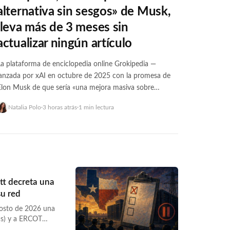
alternativa sin sesgos» de Musk,
lleva más de 3 meses sin
actualizar ningún artículo
La plataforma de enciclopedia online Grokipedia —
lanzada por xAI en octubre de 2025 con la promesa de
Elon Musk de que sería «una mejora masiva sobre
Wikipedia» — no ha actualizado ninguno de sus artículos
Natalia Polo
·
3 horas atrás
·
1 min lectura
desde el 24 de abril de 2026, según un informe de
Lawfare publicado el 5 de agosto. «Por lo… <a
href="https://wwwhatsnew.com/2026/08/08/grokipedia-
elon-musk-sin-actualizar-3-meses-agosto-
2026/">Continúa leyendo »</a>
tt decreta una
su red
gosto de 2026 una
as) y a ERCOT
ca del estado) una