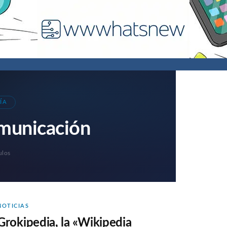
ÍA
municación
ulos
NOTICIAS
Grokipedia, la «Wikipedia