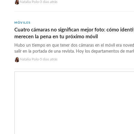
Natalia Polo
·
3 días atrás
«temperatura alta» y se apagan a ~42-45°C de temperatura inter
usan límites similares.… <a href="https://wwwhatsnew.com/202
sobrecalentamiento-coche-verano-guia-bateria-2026/">Continúa
MÓVILES
Cuatro cámaras no significan mejor foto: cómo identifi
merecen la pena en tu próximo móvil
Hubo un tiempo en que tener dos cámaras en el móvil era noved
salir en la portada de una revista. Hoy los departamentos de ma
media tienen cuatro círculos en la trasera del teléfono como está
Natalia Polo
·
5 días atrás
cuántos de esos círculos hacen algo útil de verdad, y cuántos es
href="https://wwwhatsnew.com/2026/08/03/moviles-cuatro-ca
relleno-guia-distinguir-que-vale-2026/">Continúa leyendo »</a>