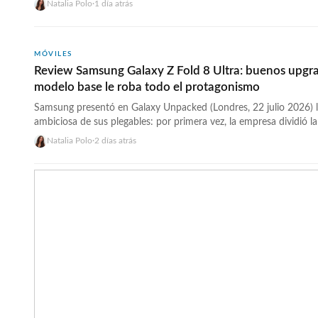
Natalia Polo
·
1 día atrás
«verificación y auditoría exhaustiva» de todos los proyectos de c
que… <a href="https://wwwhatsnew.com/2026/08/07/texas-pau
ercot-474-gw-auditoria-abbott-agosto-2026/">Continúa leyendo
MÓVILES
Review Samsung Galaxy Z Fold 8 Ultra: buenos upgra
modelo base le roba todo el protagonismo
Samsung presentó en Galaxy Unpacked (Londres, 22 julio 2026) 
ambiciosa de sus plegables: por primera vez, la empresa dividió la
productos distintos. El Galaxy Z Fold 8 adopta una forma más an
Natalia Polo
·
2 días atrás
pensada para el consumo de contenido. El Galaxy Z Fold 8 Ultra
href="https://wwwhatsnew.com/2026/08/06/samsung-galaxy-z-fo
analisis-agosto-2026/">Continúa leyendo »</a>