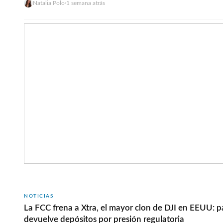
Natalia Polo
·
1 semana atrás
anterior. Por primera vez, Azure superó los $100.000 millones de
<a href="https://wwwhatsnew.com/2026/07/31/microsoft-q4-f
billones-ia-julio-2026/">Continúa leyendo »</a>
NOTICIAS
La FCC frena a Xtra, el mayor clon de DJI en EEUU: p
devuelve depósitos por presión regulatoria