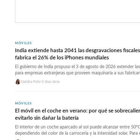
MÓVILES
India extiende hasta 2041 las desgravaciones fiscales
fabrica el 26% de los iPhones mundiales
El gobierno de India propuso el 3 de agosto de 2026 extender las
para empresas extranjeras que proveen maquinaria a sus fabrica
el país hasta el 31 de marzo de 2041 — 10 años más de lo que pre
Natalia Polo
·
2 días atrás
aprobada en febrero. La noticia llega directamente para Apple,… 
href="https://wwwhatsnew.com/2026/08/06/india-desgravaciones
iphone-fabricacion-2041/">Continúa leyendo »</a>
MÓVILES
El móvil en el coche en verano: por qué se sobrecali
evitarlo sin dañar la batería
El interior de un coche aparcado al sol puede alcanzar entre 50°
dependiendo del color de la carrocería y la intensidad solar. Para 
temperatura es letal en sentido técnico: los iPhones muestran la 