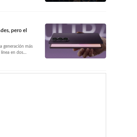
entros de datos
sa-centros-datos-
 »</a>
des, pero el
la generación más
 línea en dos
cha y corta
 — el modelo… <a
ld-8-ultra-review-