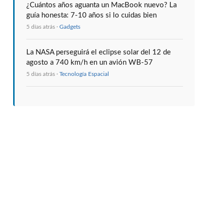
¿Cuántos años aguanta un MacBook nuevo? La
guía honesta: 7-10 años si lo cuidas bien
5 días atrás ·
Gadgets
La NASA perseguirá el eclipse solar del 12 de
agosto a 740 km/h en un avión WB-57
5 días atrás ·
Tecnología Espacial