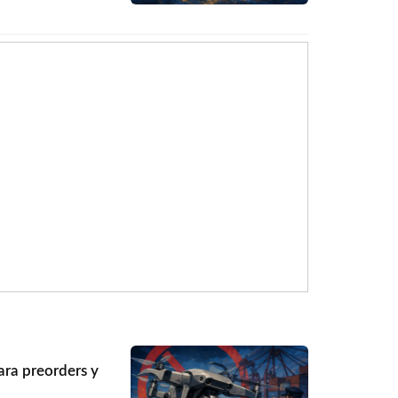
 ingresos anuales.…
y2026-azure-100-
ara preorders y