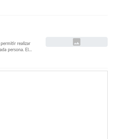
lores de cabeza
 SMS, y han
hacer-llamadas-a-
ermitir realizar
ada persona. El
 cada vez que
a llamada en el
0/3-formas-de-
/a>