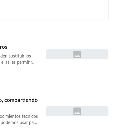
eros
den sustituir los
ellas, es permitir
oder, no un número,
rna y adaptada… <a
llamadas-
eb, compartiendo
onocimientos técnicos
e podemos usar para
gador web. Solo
sala tiene un