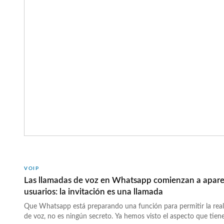
href="https://wwwhatsnew.com/2015/02/09/skype-para-android
compartir-fotos-sin-conexion-y-usar-otras-apps-durante-la-llam
leyendo »</a>
VOIP
Las llamadas de voz en Whatsapp comienzan a apare
usuarios: la invitación es una llamada
Que Whatsapp está preparando una función para permitir la real
de voz, no es ningún secreto. Ya hemos visto el aspecto que tie