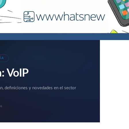
ÍA
a:
VoIP
an, definiciones y novedades en el sector
os