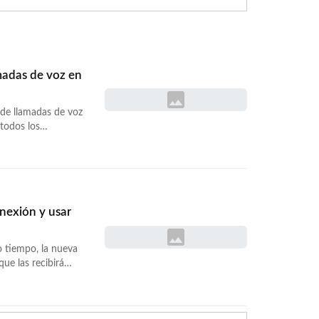
madas de voz en
 de llamadas de voz
todos los
varios meses.
acerlo), parece que
ios-de-blackberry-
ndo »</a>
nexión y usar
o tiempo, la nueva
ue las recibirá
ndroid también
 función