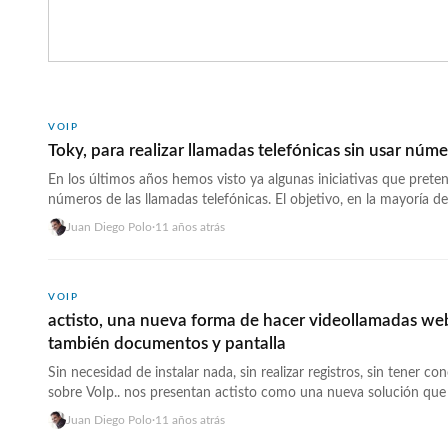
VOIP
Toky, para realizar llamadas telefónicas sin usar núm
En los últimos años hemos visto ya algunas iniciativas que preten
números de las llamadas telefónicas. El objetivo, en la mayorí­a de 
que cualquier persona pueda llamarnos teniendo una url en su p
Juan Diego Polo
·
11 años atrás
y en Toky (toky.co) apuestan por la idea con una solución mode
href="https://wwwhatsnew.com/2015/05/21/toky-para-realizar-
telefonicas-sin-usar-numeros/">Continúa leyendo »</a>
VOIP
actisto, una nueva forma de hacer videollamadas w
también documentos y pantalla
Sin necesidad de instalar nada, sin realizar registros, sin tener c
sobre VoIp.. nos presentan actisto como una nueva solución qu
comunicarnos con cualquier persona usando únicamente el nave
Juan Diego Polo
·
11 años atrás
tenemos que comenzar una sala informando nuestro email. Cada 