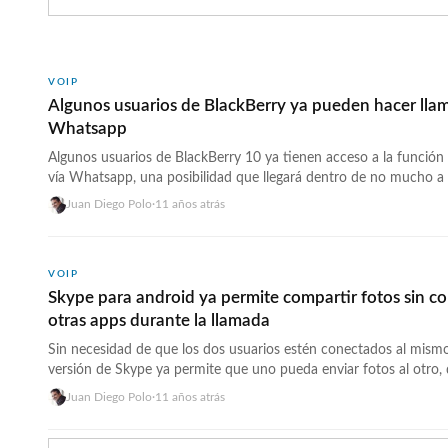
VOIP
Algunos usuarios de BlackBerry ya pueden hacer lla
Whatsapp
Algunos usuarios de BlackBerry 10 ya tienen acceso a la función
ví­a Whatsapp, una posibilidad que llegará dentro de no mucho a 
dispositivos móviles, tal y como se lleva anunciando desde hace 
Juan Diego Polo
·
11 años atrás
Aunque Whatsapp no ha emitido ninguna nota oficial (no suele h
la última… <a href="https://wwwhatsnew.com/2015/02/16/usuar
ya-pueden-hacer-llamadas-de-voz-en-whatsapp/">Continúa leye
VOIP
Skype para android ya permite compartir fotos sin co
otras apps durante la llamada
Sin necesidad de que los dos usuarios estén conectados al mism
versión de Skype ya permite que uno pueda enviar fotos al otro, q
cuando entre en el sistema. Esta nueva versión de Skype para a
Juan Diego Polo
·
11 años atrás
permite usar otras aplicaciones mientras realizamos una llamada,
extremadamente solicitada por los… <a