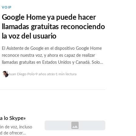
VOIP
Google Home ya puede hacer
llamadas gratuitas reconociendo
la voz del usuario
El Asistente de Google en el dispositivo Google Home
reconoce nuestra voz, y ahora es capaz de realizar
llamadas gratuitas en Estados Unidos y Canadá. Solo
tenemos que decir en voz alta una frase del tipo
Juan Diego Polo
·
9 años atrás
·
1 min lectura
«Google, llama a papá«, para que el sistema sepa quién
es el destinatario y realice la llamada de forma… <a
href="https://wwwhatsnew.com/2017/08/16/google-
home-ya-puede-hacer-llamadas-gratuitas-
reconociendo-la-voz-del-usuario/">Continúa leyendo
»</a>
«a lo Skype»
ón de voz, incluso
d de ofrecer