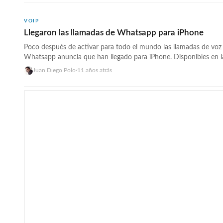
código único, código que deberemos compartir con la… <a
href="https://wwwhatsnew.com/2015/04/28/actisto-una-nueva-
VOIP
videollamadas-web-compartiendo-tambien-documentos-y-pantal
Llegaron las llamadas de Whatsapp para iPhone
leyendo »</a>
Poco después de activar para todo el mundo las llamadas de voz
Whatsapp anuncia que han llegado para iPhone. Disponibles en la
activarán a todos los usuarios durante las próximas semanas, por
Juan Diego Polo
·
11 años atrás
garantizado que después de la actualización se puedan realizar 
También han trabajado en… <a
href="https://wwwhatsnew.com/2015/04/21/llegaron-las-llama
para-iphone/">Continúa leyendo »</a>