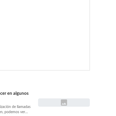
-ya-permite-
ada/">Continúa
cer en algunos
ización de llamadas
nen, podemos ver