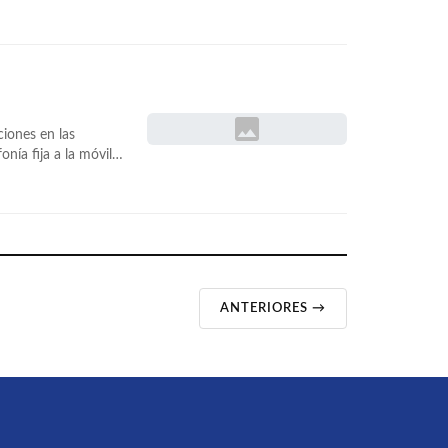
directorios de
dio rumor».. y
las-llamadas-de-
nvitacion-es-una-
ciones en las
í­a fija a la móvil,
er Internet
VoIP es una… <a
e-la-tecnologia-
ANTERIORES →