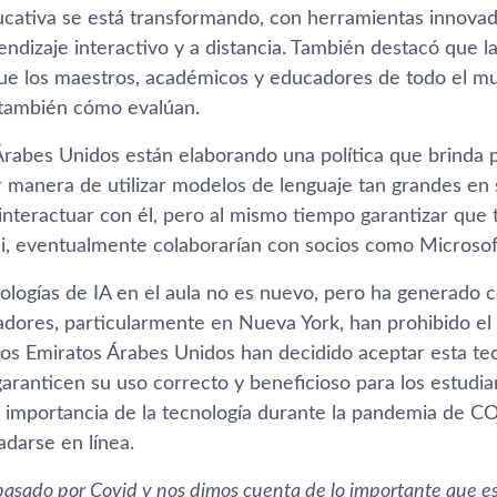
ucativa se está transformando, con herramientas innovad
endizaje interactivo y a distancia. También destacó que l
e los maestros, académicos y educadores de todo el m
también cómo evalúan.
Árabes Unidos están elaborando una política que brinda 
r manera de utilizar modelos de lenguaje tan grandes en 
interactuar con él, pero al mismo tiempo garantizar que 
si, eventualmente colaborarían con socios como Microsof
nologías de IA en el aula no es nuevo, pero ha generado 
dores, particularmente en Nueva York, han prohibido el u
los Emiratos Árabes Unidos han decidido aceptar esta tec
 garanticen su uso correcto y beneficioso para los estud
a importancia de la tecnología durante la pandemia de 
adarse en línea.
asado por Covid y nos dimos cuenta de lo importante que es 