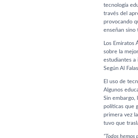
tecnología ed
través del apr
provocando qu
enseñan sino 
Los Emiratos 
sobre la mejo
estudiantes a 
Según Al Fala
El uso de tec
Algunos educa
Sin embargo, 
políticas que
primera vez l
tuvo que trasl
“Todos hemos p