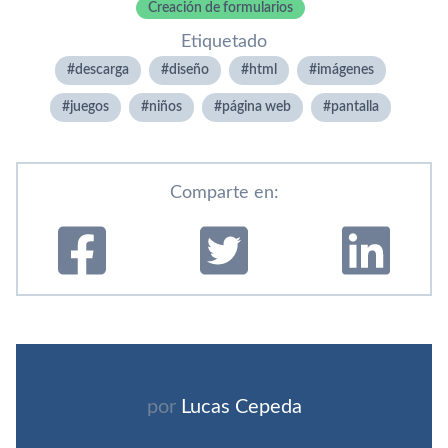
Creación de formularios
Etiquetado
descarga
diseño
html
imágenes
juegos
niños
página web
pantalla
Comparte en:
por
Lucas Cepeda