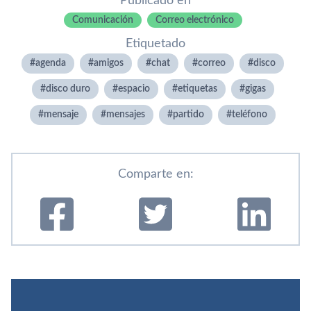
Publicado en
Comunicación
Correo electrónico
Etiquetado
agenda
amigos
chat
correo
disco
disco duro
espacio
etiquetas
gigas
mensaje
mensajes
partido
teléfono
Comparte en: