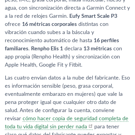
agua, con sincronización directa a Garmin Connect y
a la red de relojes Garmin.
Eufy Smart Scale P3
ofrece
16 métricas corporales
distintas con
vibración cuando subes a la báscula y
reconocimiento automático de hasta
16 perfiles
familiares
.
Renpho Elis 1
declara
13 métricas
con
app propia (Renpho Health) y sincronización con
Apple Health, Google Fit y Fitbit.
Las cuatro envían datos a la nube del fabricante. Eso
es información sensible (peso, grasa corporal,
eventualmente embarazo en mujeres) que vale la
pena proteger igual que cualquier otro dato de
salud. Antes de configurar la cuenta, conviene
revisar
cómo hacer copia de seguridad completa de
toda tu vida digital sin perder nada
para tener
claro qué datos del fabricante puedes exportar y