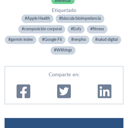
Bienestar
Etiquetado
Apple Health
báscula bioimpedancia
composición corporal
Eufy
fitness
garmin index
Google Fit
renpho
salud digital
Withings
Comparte en: