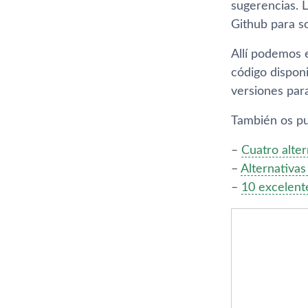
sugerencias. L
Github para sol
Allí podemos 
código disponi
versiones par
También os pu
–
Cuatro alter
–
Alternativas
–
10 excelente