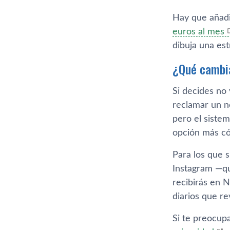
Hay que añadi
euros al mes
dibuja una est
¿Qué cambia
Si decides no
reclamar un n
pero el siste
opción más có
Para los que s
Instagram —qu
recibirás en 
diarios que re
Si te preocupa