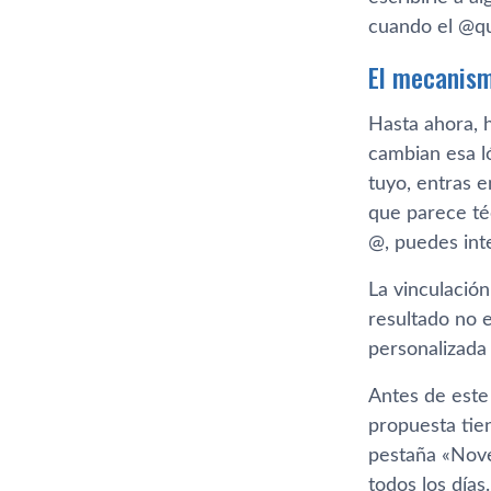
cuando el @qu
El mecanism
Hasta ahora, 
cambian esa ló
tuyo, entras e
que parece téc
@, puedes int
La vinculació
resultado no e
personalizada
Antes de este
propuesta tien
pestaña «Nove
todos los días