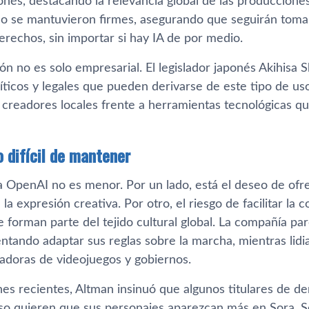
onés, destacando la relevancia global de las produccione
 se mantuvieron firmes, asegurando que seguirán toma
derechos, sin importar si hay IA de por medio.
n no es solo empresarial. El legislador japonés Akihisa Sh
íticos y legales que pueden derivarse de este tipo de us
s creadores locales frente a herramientas tecnológicas 
o difícil de mantener
ra OpenAI no es menor. Por un lado, está el deseo de of
 la expresión creativa. Por otro, el riesgo de facilitar la
 forman parte del tejido cultural global. La compañía par
ntando adaptar sus reglas sobre la marcha, mientras lidi
ladoras de videojuegos y gobiernos.
nes recientes, Altman insinuó que algunos titulares de d
uso quieren que sus personajes aparezcan más en Sora. Se