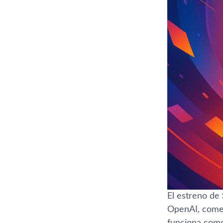
El estreno de
OpenAI, comen
funciona como