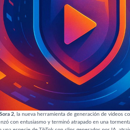
Sora 2
, la nueva herramienta de generación de videos c
zó con entusiasmo y terminó atrapado en una tormenta d
 una especie de TikTok con clips generados por IA, atraj