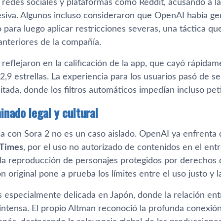
n redes sociales y plataformas como Reddit, acusando a 
siva. Algunos incluso consideraron que OpenAI había g
para luego aplicar restricciones severas, una táctica qu
anteriores de la compañía.
e reflejaron en la calificación de la app, que cayó rápida
,9 estrellas. La experiencia para los usuarios pasó de se
mitada, donde los filtros automáticos impedían incluso p
nado legal y cultural
ia con Sora 2 no es un caso aislado. OpenAI ya enfrent
 Times
, por el uso no autorizado de contenidos en el en
 la reproducción de personajes protegidos por derechos d
n original pone a prueba los límites entre el uso justo y l
s especialmente delicada en Japón, donde la relación ent
 intensa. El propio Altman reconoció la profunda conexió