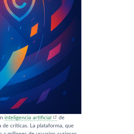
on
inteligencia artificial
de
e críticas. La plataforma, que
o a millones de usuarios curiosos