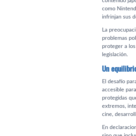
contenido jap
como Nintendo
infrinjan sus 
La preocupació
problemas pol
proteger a lo
legislación.
Un equilibri
El desafío pa
accesible para
protegidas que
extremos, inte
cine, desarrol
En declaracio
sino que incl