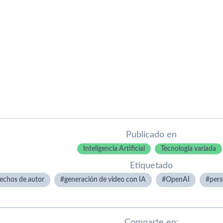
Publicado en
Inteligencia Artificial
Tecnología variada
Etiquetado
echos de autor
generación de video con IA
OpenAI
pers
Comparte en: