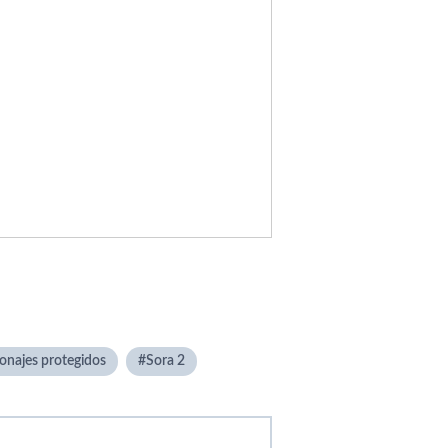
onajes protegidos
Sora 2