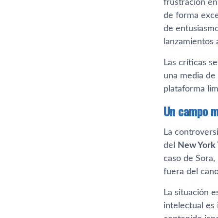
frustración e
de forma exce
de entusiasmo 
lanzamientos 
Las críticas s
una media de 2
plataforma li
Un campo mi
La controvers
del
New York
caso de Sora,
fuera del cano
La situación e
intelectual es