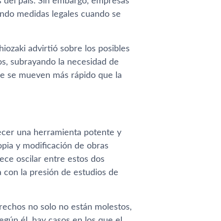
s del país. Sin embargo, empresas
ndo medidas legales cuando se
iozaki advirtió sobre los posibles
os, subrayando la necesidad de
que se mueven más rápido que la
recer una herramienta potente y
 copia y modificación de obras
ece oscilar entre estos dos
a con la presión de estudios de
erechos no solo no están molestos,
gún él, hay casos en los que el