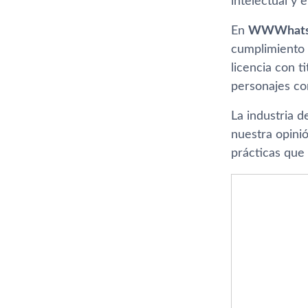
intelectual y e
En
WWWhats
cumplimiento d
licencia con t
personajes com
La industria d
nuestra opinió
prácticas que 