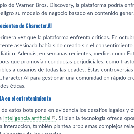
plo de Warner Bros. Discovery, la plataforma podría enfr
eligro su modelo de negocio basado en contenido genera
ecientes de Character.AI
primera vez que la plataforma enfrenta críticas. En octub
ente asesinada había sido creado sin el consentimiento d
iático. Además, en semanas recientes, medios como Fut
bots que promovían conductas perjudiciales, como trastor
sibles a usuarios de todas las edades. Estas controversia
Character.AI para gestionar una comunidad en rápido cr
des éticas.
 IA en el entretenimiento
 de estos bots pone en evidencia los desafíos legales y é
de
inteligencia artificial
. Si bien la tecnología ofrece o
 la interacción, también plantea problemas complejos rel