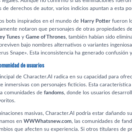
 legales. Aunque no confirmó si las eliminaciones fueron 
es de derechos de autor, varios indicios apuntan a esta pos
los bots inspirados en el mundo de
Harry Potter
fueron l
damente notaron que personajes de otras propiedades d
ey Tunes
y
Game of Thrones
, también habían sido elimin
breviven bajo nombres alternativos o variantes ingenio
rus Snape». Esta inconsistencia ha generado confusión y 
comunidad de usuarios
rincipal de Character.AI radica en su capacidad para ofre
inmersivas con personajes ficticios. Esta característica
ara comunidades de
fandoms
, donde los usuarios desarrol
oritos.
minaciones masivas, Character.AI podría estar dañando su
namos en
WWWhatsnew.com
, las comunidades de fan
mbios que afecten su experiencia. Si otros titulares de p