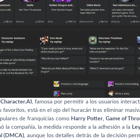
a
Character.AI
, famosa por permitir a los usuarios intera
 favoritos, está en el ojo del huracán tras eliminar mas
pulares de franquicias como
Harry Potter
,
Game of Thro
ó la compañía, la medida responde a la adhesión a la
Ley
al (DMCA)
, aunque los detalles detrás de la decisión pe