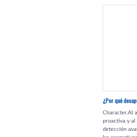
¿Por qué desap
Character.AI 
proactiva y al
detección avan