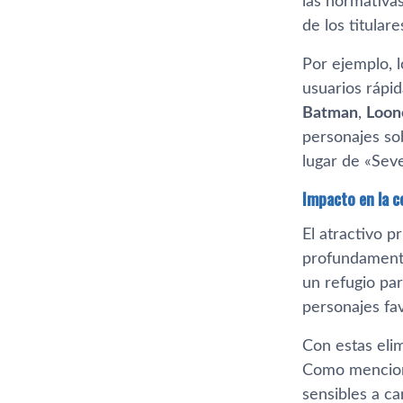
las normativas
de los titular
Por ejemplo, 
usuarios rápi
Batman
,
Loon
personajes so
lugar de «Seve
Impacto en la 
El atractivo p
profundamente 
un refugio p
personajes fav
Con estas eli
Como mencio
sensibles a ca