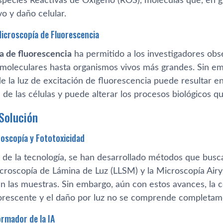
species Reactivas de Oxígeno (ROS), moléculas que, en 
vo y daño celular.
Microscopía de Fluorescencia
a de fluorescencia
ha permitido a los investigadores obs
 moleculares hasta organismos vivos más grandes. Sin e
de la luz de excitación de fluorescencia puede resultar en
d de las células y puede alterar los procesos biológicos 
Solución
oscopía y Fototoxicidad
 de la tecnología, se han desarrollado métodos que busca
icroscopía de Lámina de Luz (LLSM) y la Microscopía Air
n las muestras. Sin embargo, aún con estos avances, la co
uorescente y el daño por luz no se comprende completam
ormador de la IA