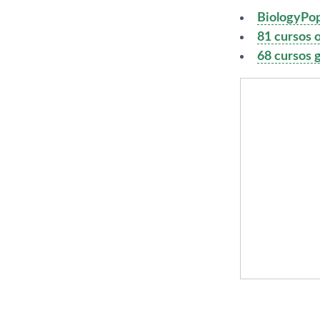
BiologyPop,
81 cursos o
68 cursos g