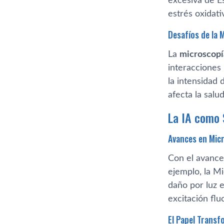
excesiva de E
estrés oxidati
Desafíos de la 
La
microscopí
interacciones
la intensidad 
afecta la salu
La IA como 
Avances en Micr
Con el avance
ejemplo, la M
daño por luz e
excitación fl
El Papel Transf