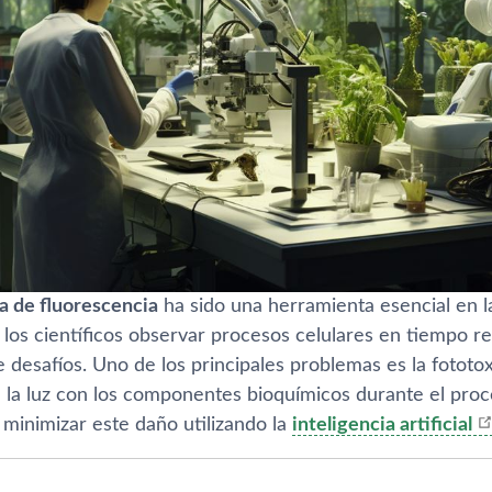
a de fluorescencia
ha sido una herramienta esencial en la
los científicos observar procesos celulares en tiempo re
 desafíos. Uno de los principales problemas es la fototo
e la luz con los componentes bioquímicos durante el proc
 minimizar este daño utilizando la
inteligencia artificial