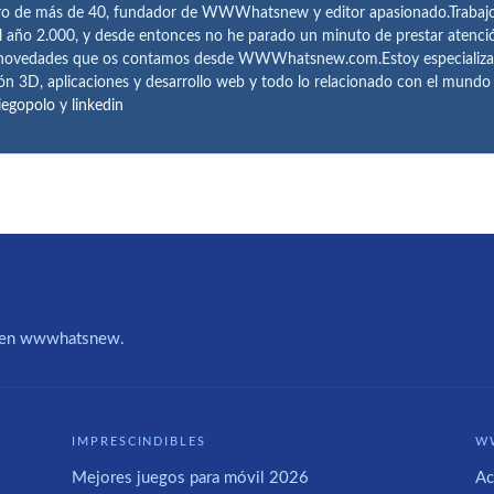
ro de más de 40, fundador de WWWhatsnew y editor apasionado.Trabajo 
l año 2.000, y desde entonces no he parado un minuto de prestar atenci
 novedades que os contamos desde WWWhatsnew.com.Estoy especializado e
ón 3D, aplicaciones y desarrollo web y todo lo relacionado con el mund
iegopolo
y
linkedin
IA en wwwhatsnew.
IMPRESCINDIBLES
W
Mejores juegos para móvil 2026
Ac