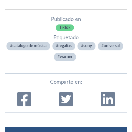
Publicado en
TikTok
Etiquetado
catálogo de música
regalías
sony
universal
warner
Comparte en: