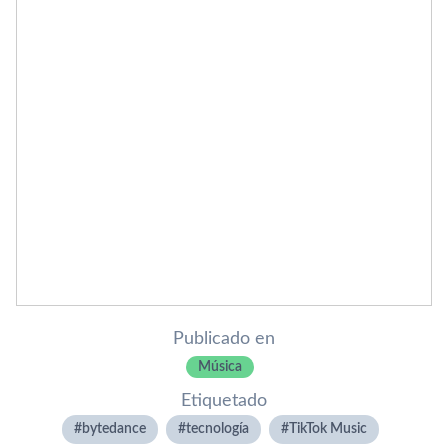
Publicado en
Música
Etiquetado
bytedance
tecnologí­a
TikTok Music