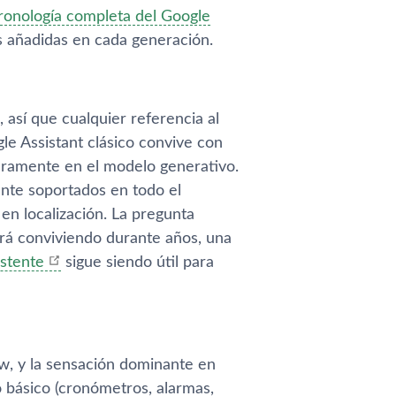
ronología completa del Google
s añadidas en cada generación.
así que cualquier referencia al
gle Assistant clásico convive con
laramente en el modelo generativo.
ente soportados en todo el
n localización. La pregunta
guirá conviviendo durante años, una
istente
sigue siendo útil para
ow, y la sensación dominante en
o básico (cronómetros, alarmas,