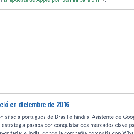
en
la apuesta de Apple por Gemini para Siri
.
ció en diciembre de 2016
ón añadía portugués de Brasil e hindi al Asistente de Goo
a estrategia pasaba por conquistar dos mercados clave pa
ayoritaria; e India, donde la compañía competía con Wha