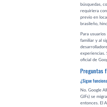
búsquedas, co
requiriera con
previo en loc
brasileño, hi
Para usuarios 
familiar y al 
desarrollador
experiencias.
oficial de Goo
Preguntas 
¿Sigue funcion
No. Google Al
GIFs) se migr
entonces. El 