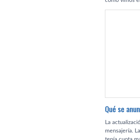
como vimos 
Qué se anun
La actualizaci
mensajería. L
tenía cuota m