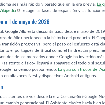
idioma sea más rápido y barato que en la era previa.
La c
Wikipedia
recoge las fases de expansión y las funcione
ón a 1 de mayo de 2026
al: Google Allo está descontinuada desde marzo de 2019, 
tro de Allo» pertenece a la historia del producto. El Goo
 transición progresiva, pero el peso del esfuerzo está c
 tanto el portugués de Brasil como el hindi están plenam
son dos de los mercados donde Google ha invertido más e
el «asistente clásico» llegará a apagarse del todo o si se
Google ha venido posponiendo.
La guía con trucos del As
n en altavoces Nest y dispositivos Android antiguos.
ón
do asistentes de voz desde la era Cortana-Siri-Google N
un cambio generacional. El Asistente clásico hacía bien l