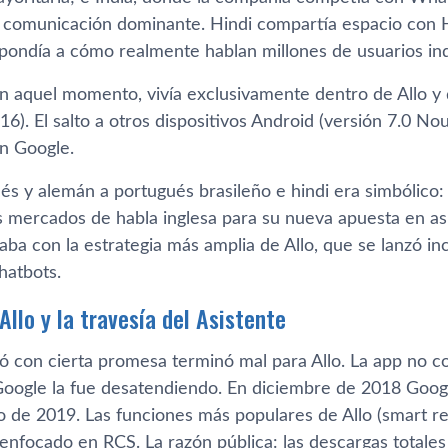
 comunicación dominante. Hindi compartía espacio con Hi
spondía a cómo realmente hablan millones de usuarios ind
en aquel momento, vivía exclusivamente dentro de Allo y d
6). El salto a otros dispositivos Android (versión 7.0 Nou
n Google.
glés y alemán a portugués brasileño e hindi era simbólic
os mercados de habla inglesa para su nueva apuesta en as
aba con la estrategia más amplia de Allo, que se lanzó i
hatbots.
Allo y la travesía del Asistente
 con cierta promesa terminó mal para Allo. La app no co
ogle la fue desatendiendo. En diciembre de 2018 Google
o de 2019. Las funciones más populares de Allo (smart re
enfocado en RCS. La razón pública: las descargas totales