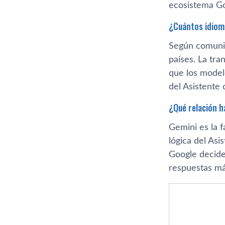
ecosistema Go
¿Cuántos idiom
Según comunic
países. La tr
que los model
del Asistente c
¿Qué relación h
Gemini es la 
lógica del Asi
Google decide 
respuestas má