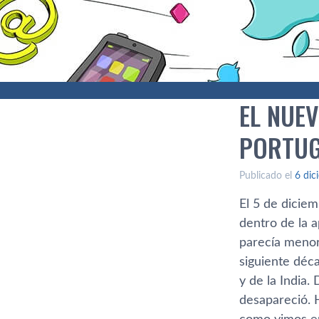
EL NUE
PORTUG
Publicado el
6 dic
El 5 de diciem
dentro de la 
parecía menor
siguiente déc
y de la India.
desapareció. H