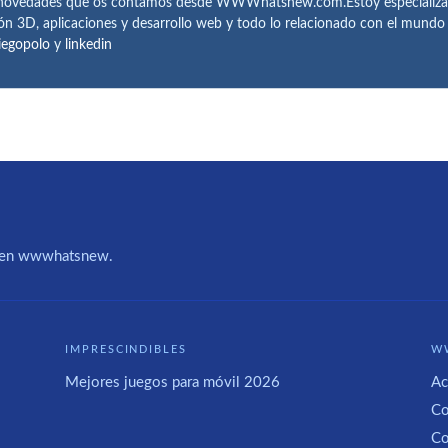
 novedades que os contamos desde WWWhatsnew.com.Estoy especializado e
ón 3D, aplicaciones y desarrollo web y todo lo relacionado con el mund
iegopolo
y
linkedin
IA en wwwhatsnew.
IMPRESCINDIBLES
W
Mejores juegos para móvil 2026
Ac
Co
Co