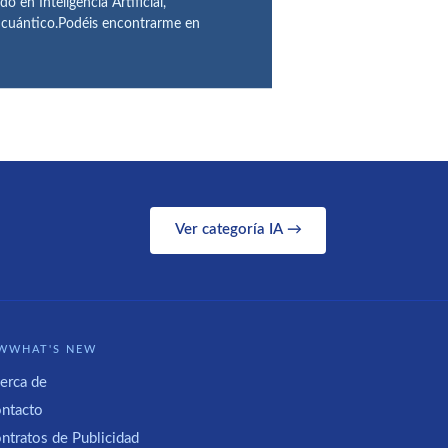
n Inteligencia Artificial,
o cuántico.Podéis encontrarme en
Ver categoría IA →
WWHAT'S NEW
erca de
ntacto
ntratos de Publicidad