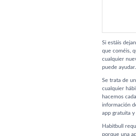
Si estáis deja
que coméis, qu
cualquier nue
puede ayudar.
Se trata de u
cualquier hábi
hacemos cada d
información d
app gratuita y
Habitbull requi
porque una ap