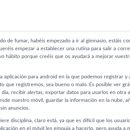
ndo de fumar, habéis empezado a ir al gimnasio, estáis co
eréis empezar a establecer una rutina para salir a correr
vo hábito porque creéis que os ayudará a mejorar vuestr
na aplicación para android en la que podemos registrar 
to que registremos, sea bueno o malo. Es posible ver grá
í­a, recibir alertas, exportar datos para usarlos en otra a
esde nuestro móvil, guardar la información en la nube, 
 sin anuncios.
ere disciplina, claro está, ya que es difí­cil que los usuari
licación en el móvil les empuja a hacerlo, pero ayuda a 