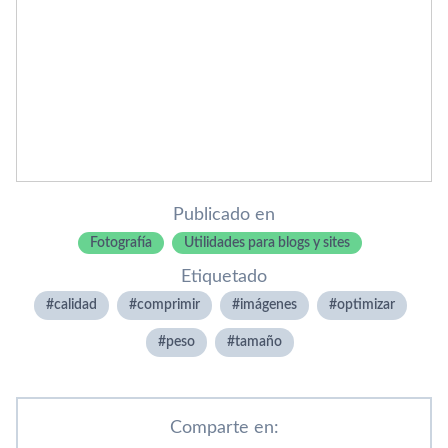
Publicado en
Fotografí­a
Utilidades para blogs y sites
Etiquetado
calidad
comprimir
imágenes
optimizar
peso
tamaño
Comparte en: