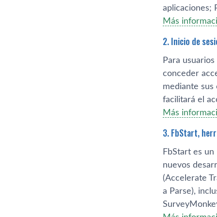
aplicaciones; 
Más informaci
2. Inicio de se
Para usuarios
conceder acce
mediante sus 
facilitará el 
Más informaci
3. FbStart, her
FbStart es un
nuevos desarr
(Accelerate Tr
a Parse), inc
SurveyMonkey 