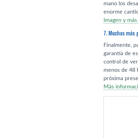
mano los desa
enorme cantid
Imagen y más 
7. Muchas más g
Finalmente, p
garantí­a de e
control de ver
menos de 48 h
próxima prese
Más informaci