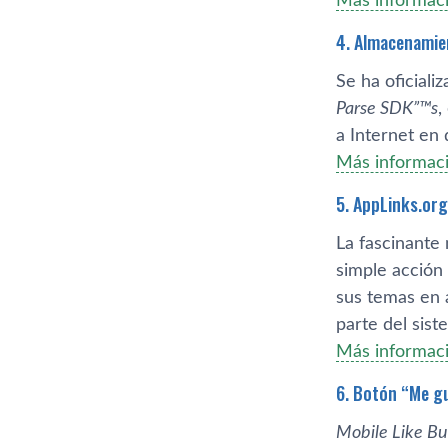
Más informaci
4. Almacenamien
Se ha oficiali
Parse SDK”™s
,
a Internet en
Más informaci
5. AppLinks.org
La fascinante 
simple acción
sus temas en
parte del sist
Más informac
6. Botón “Me gu
Mobile Like Bu