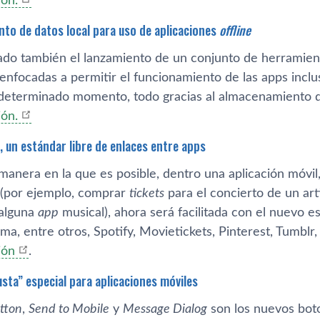
ón.
to de datos local para uso de aplicaciones
offline
zado también el lanzamiento de un conjunto de herramient
 enfocadas a permitir el funcionamiento de las apps inclu
 determinado momento, todo gracias al almacenamiento de
ón.
, un estándar libre de enlaces entre apps
manera en la que es posible, dentro una aplicación móvil,
 (por ejemplo, comprar
tickets
para el concierto de un ar
 alguna
app
musical), ahora será facilitada con el nuevo e
ema, entre otros, Spotify, Movietickets, Pinterest, Tumblr,
ión
.
sta” especial para aplicaciones móviles
tton
,
Send to Mobile
y
Message Dialog
son los nuevos bot