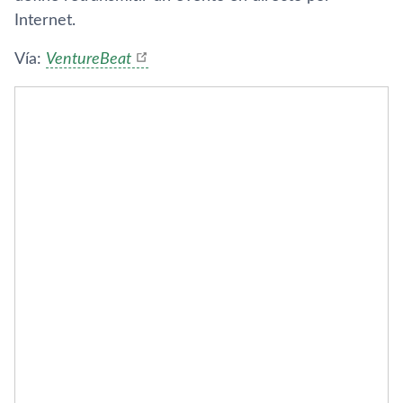
Internet.
Ví­a:
VentureBeat