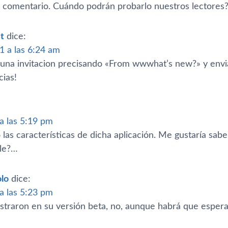
u comentario. Cuándo podrán probarlo nuestros lectores
t
dice:
1 a las 6:24 am
una invitacion precisando «From wwwhat’s new?» y env
cias!
 a las 5:19 pm
o las caracterí­sticas de dicha aplicación. Me gustarí­a sa
ble?…
lo
dice:
 a las 5:23 pm
traron en su versión beta, no, aunque habrá que esperar 