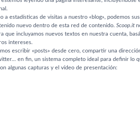
 estemos leyendo una página interesante, incluyéndose e
al.
a estadí­sticas de visitas a nuestro «blog», podemos sus
tenido nuevo dentro de esta red de contenido.
Scoop.it
n
ra que incluyamos nuevos textos en nuestra cuenta, basá
os intereses.
os escribir «posts» desde cero, compartir una dirección
tter… en fin, un sistema completo ideal para definir lo 
con algunas capturas y el ví­deo de presentación: