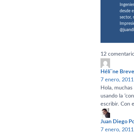
Ingenie
desde e
sector,
Impresi
@juand
12 comentario
Hélí¨ne Breve
7 enero, 2011
Hola, muchas g
usando la ‘con
escribir. Con
Juan Diego Po
7 enero, 2011