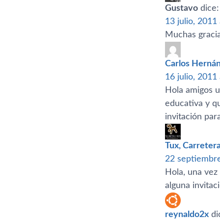
Gustavo
dice:
13 julio, 2011
Muchas gracia
Carlos Herná
16 julio, 2011
Hola amigos u
educativa y q
invitación pa
Tux, Carreter
22 septiembre
Hola, una vez
alguna invitac
reynaldo2x
di