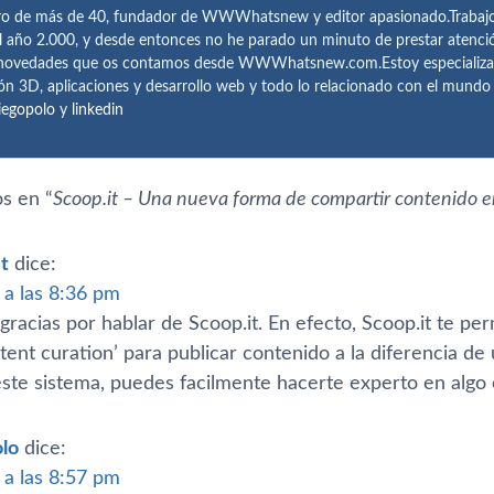
ro de más de 40, fundador de WWWhatsnew y editor apasionado.Trabajo 
l año 2.000, y desde entonces no he parado un minuto de prestar atenci
 novedades que os contamos desde WWWhatsnew.com.Estoy especializado e
ón 3D, aplicaciones y desarrollo web y todo lo relacionado con el mund
iegopolo
y
linkedin
s en “
Scoop.it – Una nueva forma de compartir contenido e
t
dice:
 a las 8:36 pm
racias por hablar de Scoop.it. En efecto, Scoop.it te pe
tent curation’ para publicar contenido a la diferencia d
 este sistema, puedes facilmente hacerte experto en algo
lo
dice:
 a las 8:57 pm