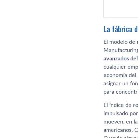
La fábrica 
El modelo de 
Manufacturin
avanzados de
cualquier emp
economía del p
asignar un fo
para concentr
El índice de r
impulsado po
mueven, en la 
americanos. 