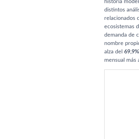
historia mode
distintos aná
relacionados 
ecosistemas d
demanda de ch
nombre propio
alza del
69,9%
mensual más al