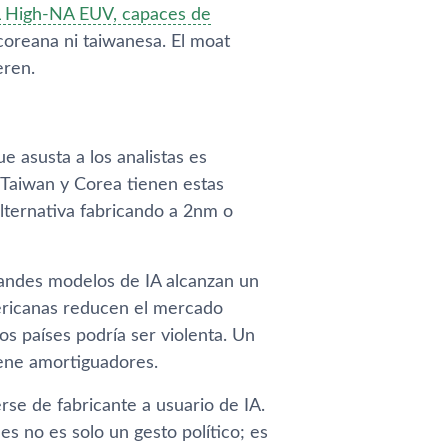
a determina quién puede fabricar
High-NA EUV, capaces de
coreana ni taiwanesa. El moat
eren.
asusta a los analistas es
: Taiwan y Corea tienen estas
alternativa fabricando a 2nm o
randes modelos de IA alcanzan un
mericanas reducen el mercado
s países podría ser violenta. Un
iene amortiguadores.
rse de fabricante a usuario de IA.