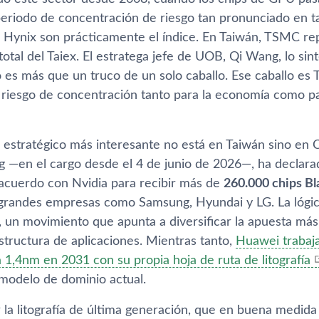
do este sector desde 2008, cuando los chips de GPU pas
eriodo de concentración de riesgo tan pronunciado en t
Hynix son prácticamente el índice. En Taiwán, TSMC rep
 total del Taiex. El estratega jefe de UOB, Qi Wang, lo si
 es más que un truco de un solo caballo. Ese caballo es 
 riesgo de concentración tanto para la economía como pa
 estratégico más interesante no está en Taiwán sino en C
 —en el cargo desde el 4 de junio de 2026—, ha declarad
 acuerdo con Nvidia para recibir más de
260.000 chips Bl
 grandes empresas como Samsung, Hyundai y LG. La lógica
, un movimiento que apunta a diversificar la apuesta más 
estructura de aplicaciones. Mientras tanto,
Huawei trabaja
 1,4nm en 2031 con su propia hoja de ruta de litografía
 modelo de dominio actual.