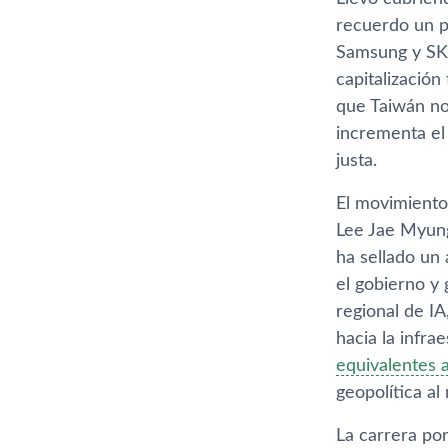
Llevo cubrien
recuerdo un p
Samsung y SK 
capitalización
que Taiwán no
incrementa el
justa.
El movimiento
Lee Jae Myung
ha sellado un
el gobierno y
regional de IA
hacia la infra
equivalentes a
geopolítica al