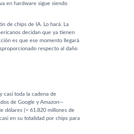
s no es solo un gesto político; es
iva en hardware sigue siendo
n de chips de IA. Lo hará. La
mericanos decidan que ya tienen
icción es que ese momento llegará
esproporcionado respecto al daño
s?
 casi toda la cadena de
zados de Google y Amazon—
e dólares (≈ 61.820 millones de
asi en su totalidad por chips para