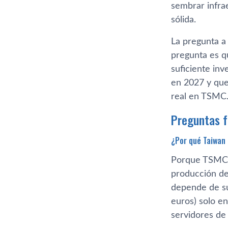
Comprar 260.0
sembrar infra
sólida.
La pregunta a 
pregunta es q
suficiente in
en 2027 y que
real en TSMC
Preguntas 
¿Por qué Taiw
Porque TSMC f
producción de
depende de su
euros) solo e
servidores de 