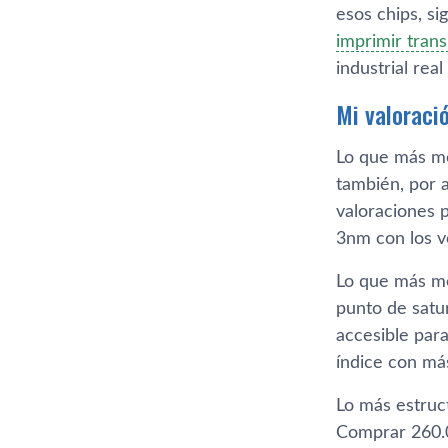
La carrera po
esos chips, si
imprimir tran
industrial rea
Mi valoraci
Lo que más me
también, por a
valoraciones 
3nm con los 
Lo que más me
punto de satu
accesible par
índice con má
Lo más estruc