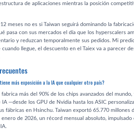
00 Blackwell para el gobierno y las grandes corporacione
estructura de aplicaciones mientras la posición competit
12 meses no es si Taiwan seguirá dominando la fabricació
ué pasa con sus mercados el día que los hyperscalers a
ventario y reduzcan temporalmente sus pedidos. Mi pred
 cuando llegue, el descuento en el Taiex va a parecer d
.
frecuentes
an tiene más exposición a la IA que cualquier otro paí
abrica más del 90% de los chips avanzados del mundo, y
 IA —desde los GPU de Nvidia hasta los ASIC personali
s fábricas en Hsinchu. Taiwan exportó 65.770 millones d
n enero de 2026, un récord mensual absoluto, impulsado c
IA.