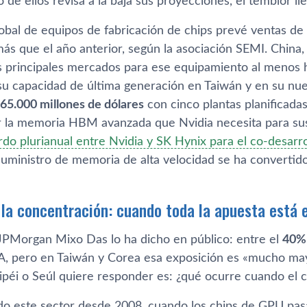
de ellos revisa a la baja sus proyecciones, el temblor ll
lobal de equipos de fabricación de chips prevé ventas de
ás que el año anterior, según la asociación SEMI. China,
es principales mercados para ese equipamiento al menos
u capacidad de última generación en Taiwán y en su nue
65.000 millones de dólares
con cinco plantas planificad
 la memoria HBM avanzada que Nvidia necesita para sus 
rdo plurianual entre Nvidia y SK Hynix para el co-desar
suministro de memoria de alta velocidad se ha convertido
e la concentración: cuando toda la apuesta está 
e JPMorgan Mixo Das lo ha dicho en público: entre el
40% 
IA, pero en Taiwán y Corea esa exposición es «mucho may
péi o Seúl quiere responder es: ¿qué ocurre cuando el ci