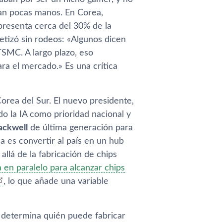
aban por ser un nicho gamer, y no
an pocas manos. En Corea,
resenta cerca del 30% de la
ntetizó sin rodeos: «Algunos dicen
TSMC. A largo plazo, eso
ra el mercado.» Es una crítica
orea del Sur. El nuevo presidente,
o la IA como prioridad nacional y
ackwell
de última generación para
 es convertir al país en un hub
allá de la fabricación de chips
 en paralelo para alcanzar chips
, lo que añade una variable