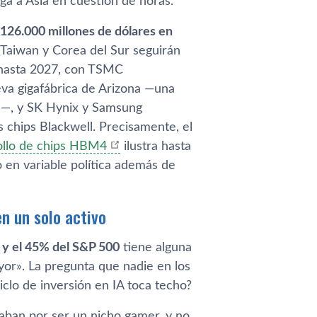
ega a Asia en cuestión de horas.
126.000 millones de dólares en
 Taiwan y Corea del Sur seguirán
 hasta 2027, con TSMC
va gigafábrica de Arizona —una
as—, y SK Hynix y Samsung
chips Blackwell. Precisamente, el
rollo de chips HBM4
ilustra hasta
 en variable política además de
en un solo activo
y el 45% del S&P 500
tiene alguna
or». La pregunta que nadie en los
clo de inversión en IA toca techo?