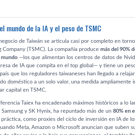
del mundo de la IA y el peso de TSMC
negocio de Taiwán se articula casi por completo en tor
g Company (TSMC). La compañía produce
más del 90% d
l mundo
—los que alimentan los centros de datos de Nvi
resa de IA que compita en el top global— y tiene un pes
aís que los reguladores taiwaneses han llegado a relajar
ndo doméstico a un solo valor, una medida ampliamente 
ar capital en TSMC.
eferencia Taiex ha encadenado máximos históricos a lo la
r Samsung y SK Hynix, ha repuntado más de un
80% en e
práctica, como proxies del ciclo de inversión en IA de l
Cuando Meta, Amazon o Microsoft anuncian que suben 