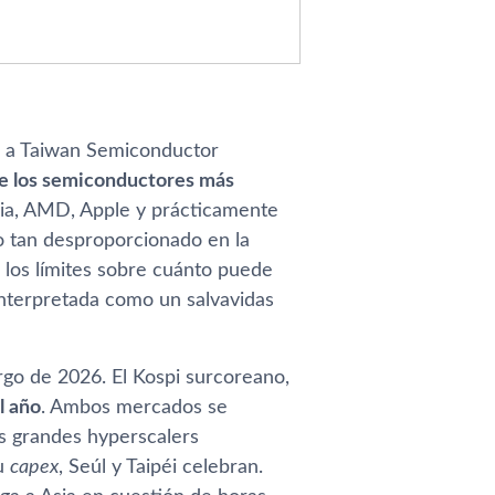
no a Taiwan Semiconductor
e los semiconductores más
dia, AMD, Apple y prácticamente
o tan desproporcionado en la
 los límites sobre cuánto puede
interpretada como un salvavidas
rgo de 2026. El Kospi surcoreano,
l año
. Ambos mercados se
os grandes hyperscalers
su
capex
, Seúl y Taipéi celebran.