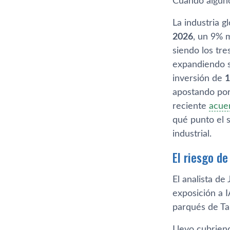
Cuando alguno 
La industria g
2026
, un 9% m
siendo los tr
expandiendo s
inversión de
1
apostando por
reciente
acue
qué punto el 
industrial.
El riesgo d
El analista d
exposición a 
parqués de Tai