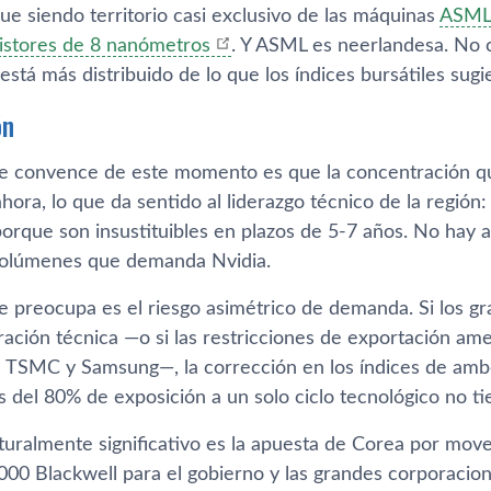
r la litografía de última generación, que en buena medid
gue siendo territorio casi exclusivo de las máquinas
ASML 
sistores de 8 nanómetros
. Y ASML es neerlandesa. No 
l está más distribuido de lo que los índices bursátiles sugi
ón
 convence de este momento es que la concentración que 
hora, lo que da sentido al liderazgo técnico de la región
porque son insustituibles en plazos de 5-7 años. No hay 
volúmenes que demanda Nvidia.
 preocupa es el riesgo asimétrico de demanda. Si los g
ración técnica —o si las restricciones de exportación a
a TSMC y Samsung—, la corrección en los índices de ambo
s del 80% de exposición a un solo ciclo tecnológico no t
turalmente significativo es la apuesta de Corea por move