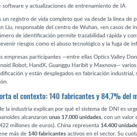
de software y actualizaciones de entrenamiento de IA
s un registro de vida completo que va desde la línea de 
gún Liu, responsable del centro de Wuhan, «en casos de i
úmero de identificación permite trazabilidad rápida y co
evenir riesgos como el abuso tecnológico y la fuga de in
as empresas participantes —entre ellas Optics Valley Don
oid Robot, HandX, Guanggu Haribit y Maxnova— varios 
ificación y están desplegados en fabricación industrial,
ón.
orta el contexto: 140 fabricantes y 84,7% del 
 la industria explican por qué el sistema de DNI es urge
manoides alcanzaron
unas 17.000 unidades
, con un valo
422 millones de euros). China representa
14.400 unidad
iene más de
140 fabricantes
activos en el sector. Su cuo