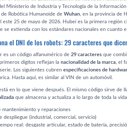
l Ministerio de Industria y Tecnología de la Información
n de Robótica Humanoide de
Wuhan
, en la provincia de
al este 25 de mayo de 2026. Hubei es la primera región c
ue se extienda con los estándares nacionales en cuanto 
na el DNI de los robots: 29 caracteres que dice
dor es un código alfanumérico de
29 caracteres
que combin
primeros dígitos reflejan la
nacionalidad de la marca
, el 
serie. Los siguientes cubren
especificaciones de hardwa
brica. Hasta aquí, es similar al VIN de un automóvil.
está en lo que viene después. El mismo código sirve de l
alizada
que almacena y actualiza a lo largo de toda la vida
de mantenimiento y reparaciones
 despliegue (industrial, comercial, servicio)
empo real: desgaste articular, estado de batería, precis