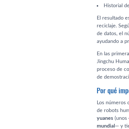
Historial 
El resultado e
reciclaje. Se
de datos, el n
ayudando a pr
En las primer
Jingchu Human
proceso de cod
de demostraci
Por qué imp
Los números de
de robots hu
yuanes
(unos 
mundial
— y t