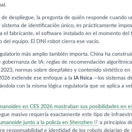
al.
 de despliegue, la pregunta de quién responde cuando u
n sistema de identificación único, es prácticamente impos
a el fabricante, el software instalado en el momento del fa
 del equipo. El DNI robot cierra ese vacío.
egulatorio más amplio también importa. China ha constru
e gobernanza de IA: reglas de recomendación algorítmica
 2023, normas sobre deepfakes y contenido sintético en 2
2026 extiende ese enfoque a la
IA física
—los sistemas de
tándola con la misma lógica regulatoria que se aplica a 
manoides en CES 2026 mostraban sus posibilidades en e
iegue masivo requería exactamente este tipo de infraestr
umanoide junto a la policía en Shenzhen
a principios d
re responsabilidad e identidad de los robots dejarían de