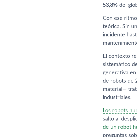
53,8%
del glob
Con ese ritmo
teórica. Sin u
incidente hast
mantenimiento
El contexto r
sistemático d
generativa en
de robots de 
material— tra
industriales.
Los robots hu
salto al despl
de un robot h
preguntas sob