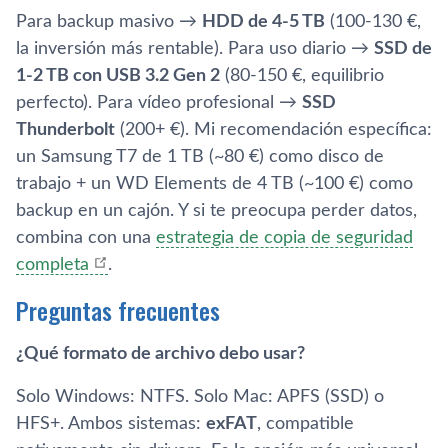
Para backup masivo →
HDD de 4-5 TB
(100-130 €,
la inversión más rentable). Para uso diario →
SSD de
1-2 TB con USB 3.2 Gen 2
(80-150 €, equilibrio
perfecto). Para vídeo profesional →
SSD
Thunderbolt
(200+ €). Mi recomendación específica:
un Samsung T7 de 1 TB (~80 €) como disco de
trabajo + un WD Elements de 4 TB (~100 €) como
backup en un cajón. Y si te preocupa perder datos,
combina con una
estrategia de copia de seguridad
completa
.
Preguntas frecuentes
¿Qué formato de archivo debo usar?
Solo Windows: NTFS. Solo Mac: APFS (SSD) o
HFS+. Ambos sistemas:
exFAT
, compatible