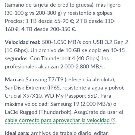
(tamaño de tarjeta de crédito gruesa), más ligero
(30-100 g vs 200-300 g) y resistente a golpes.
Precios: 1 TB desde 65-90 €; 2 TB desde 110-
160 €; 4 TB desde 200-350 €.
Velocidad real:
500-1.050 MB/s con USB 3.2 Gen 2
(10 Gbps). Un archivo de 10 GB se copia en 10-15
segundos. Con Thunderbolt 4 (40 Gbps), los
profesionales alcanzan 2.000-2.800 MB/s.
Marcas:
Samsung T7/T9 (referencia absoluta),
SanDisk Extreme (IP65, resistente a agua y polvo),
Crucial X9/X10, WD My Passport SSD. Para
máxima velocidad: Samsung T9 (2.000 MB/s) o
LaCie Rugged (Thunderbolt). Asegúrate de usar el
cable correcto para aprovechar la velocidad
.
Ideal para:
archivos de trabajo diario, editar