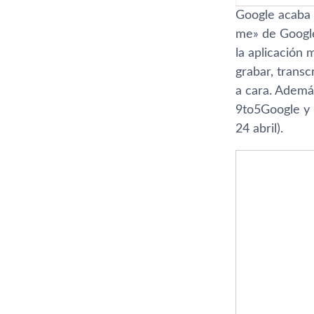
Google acaba 
me» de Google
la aplicación
grabar, trans
a cara. Ademá
9to5Google y 
24 abril).