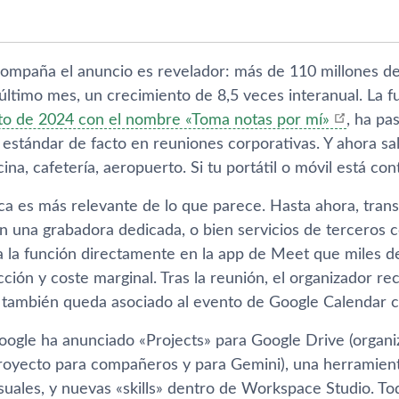
compaña el anuncio es revelador: más de 110 millones de
 último mes, un crecimiento de 8,5 veces interanual. La 
o de 2024 con el nombre «Toma notas por mí»
, ha pa
stándar de facto en reuniones corporativas. Y ahora salt
cina, cafetería, aeropuerto. Si tu portátil o móvil está co
ca es más relevante de lo que parece. Hasta ahora, trans
n una grabadora dedicada, o bien servicios de terceros c
a la función directamente en la app de Meet que miles d
cción y coste marginal. Tras la reunión, el organizador re
también queda asociado al evento de Google Calendar c
Google ha anunciado «Projects» para Google Drive (organi
royecto para compañeros y para Gemini), una herramien
suales, y nuevas «skills» dentro de Workspace Studio. To