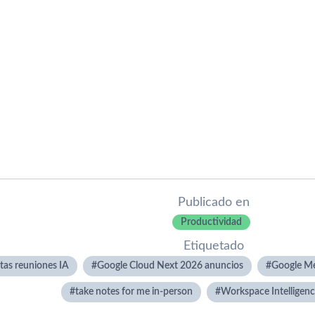
Publicado en
Productividad
Etiquetado
tas reuniones IA
Google Cloud Next 2026 anuncios
Google Me
take notes for me in-person
Workspace Intelligen