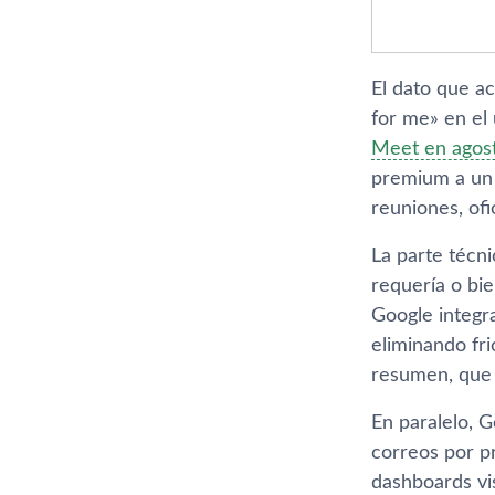
El dato que a
for me» en el
Meet en agost
premium a un e
reuniones, ofi
La parte técni
requería o bie
Google integr
eliminando fri
resumen, que 
En paralelo, 
correos por p
dashboards vi