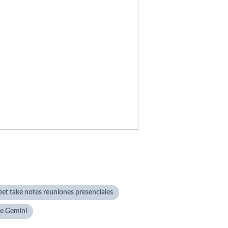
et take notes reuniones presenciales
ce Gemini