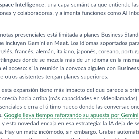
pace Intelligence
: una capa semántica que entiende las
iones y colaboradores, y alimenta funciones como AI Inb
notas presenciales está limitada a planes Business Stand
ue incluyen Gemini en Meet. Los idiomas soportados par
nglés, francés, alemán, italiano, japonés, coreano, portu
tilingües donde se mezcla más de un idioma en la misma s
el acceso: si la reunión la convoca alguien con Business
e otros asistentes tengan planes superiores.
 esta expansión tiene más impacto del que parece a prime
crecía hacia arriba (más capacidades en videollamadas) p
senciales cierra el último hueco donde las conversacio
s.
Google lleva tiempo reforzando su apuesta por Gemini
, y esta novedad encaja en esa estrategia: la IA deja de 
ra. Hay un matiz incómodo, sin embargo. Grabar automá