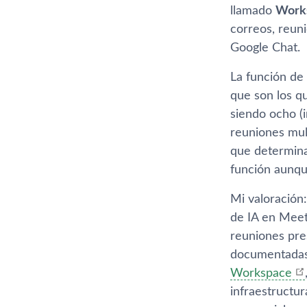
llamado
Works
correos, reun
Google Chat.
La función de 
que son los q
siendo ocho (i
reuniones mul
que determina 
función aunqu
Mi valoración:
de IA en Meet 
reuniones pre
documentada
Workspace
infraestructu