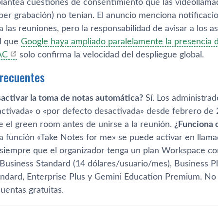
plantea cuestiones de consentimiento que las videollam
er grabación) no tenían. El anuncio menciona notificacio
 las reuniones, pero la responsabilidad de avisar a los a
El que
Google haya ampliado paralelamente la presencia 
AC
solo confirma la velocidad del despliegue global.
frecuentes
activar la toma de notas automática?
Sí. Los administra
activada» o «por defecto desactivada» desde febrero de 
e el green room antes de unirse a la reunión.
¿Funciona 
a función «Take Notes for me» se puede activar en llam
siempre que el organizador tenga un plan Workspace co
Business Standard (14 dólares/usuario/mes), Business Pl
andard, Enterprise Plus y Gemini Education Premium. No 
cuentas gratuitas.