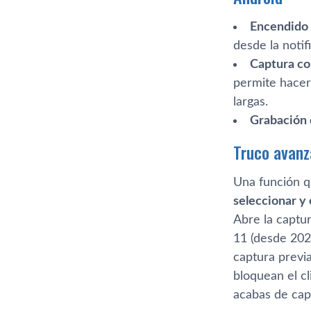
Encendido 
desde la notif
Captura con
permite hacer
largas.
Grabación d
Truco avanz
Una función 
seleccionar y
Abre la captu
11 (desde 202
captura previ
bloquean el cl
acabas de cap