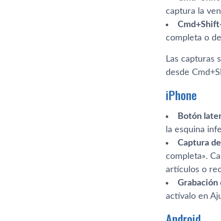
captura la ven
Cmd+Shift
completa o de
Las capturas 
desde Cmd+Sh
iPhone
Botón late
la esquina infe
Captura de
completa». Ca
artículos o re
Grabación d
actívalo en Aj
Android