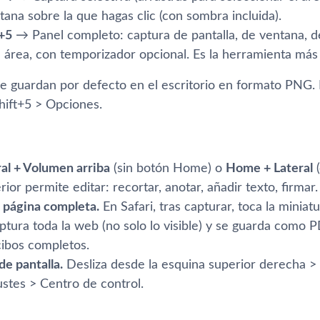
tana sobre la que hagas clic (con sombra incluida).
+5
→ Panel completo: captura de pantalla, de ventana, de
 área, con temporizador opcional. Es la herramienta má
se guardan por defecto en el escritorio en formato PNG.
ift+5 > Opciones.
ral + Volumen arriba
(sin botón Home) o
Home + Lateral
(
rior permite editar: recortar, anotar, añadir texto, firmar.
 página completa.
En Safari, tras capturar, toca la miniat
ptura toda la web (no solo lo visible) y se guarda como 
cibos completos.
e pantalla.
Desliza desde la esquina superior derecha > i
ustes > Centro de control.