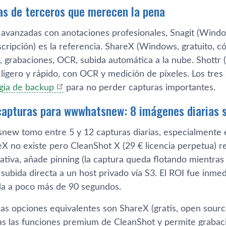
s de terceros que merecen la pena
 avanzadas con anotaciones profesionales, Snagit (Win
ripción) es la referencia. ShareX (Windows, gratuito, có
, grabaciones, OCR, subida automática a la nube. Shottr 
 ligero y rápido, con OCR y medición de píxeles. Los tr
gia de backup
para no perder capturas importantes.
 capturas para wwwhatsnew: 8 imágenes diarias 
ew tomo entre 5 y 12 capturas diarias, especialmente en
X no existe pero CleanShot X (29 € licencia perpetua) r
tiva, añade pinning (la captura queda flotando mientras 
subida directa a un host privado vía S3. El ROI fue inme
da a poco más de 90 segundos.
as opciones equivalentes son ShareX (gratis, open source
das las funciones premium de CleanShot y permite graba