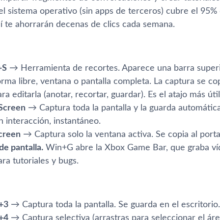
el sistema operativo (sin apps de terceros) cubre el 95%
í te ahorrarán decenas de clics cada semana.
+S
→ Herramienta de recortes. Aparece una barra superi
orma libre, ventana o pantalla completa. La captura se c
ara editarla (anotar, recortar, guardar). Es el atajo más ú
Screen
→ Captura toda la pantalla y la guarda automáti
in interacción, instantáneo.
creen
→ Captura solo la ventana activa. Se copia al port
e pantalla.
Win+G abre la Xbox Game Bar, que graba víde
ara tutoriales y bugs.
+3
→ Captura toda la pantalla. Se guarda en el escritorio.
+4
→ Captura selectiva (arrastras para seleccionar el áre