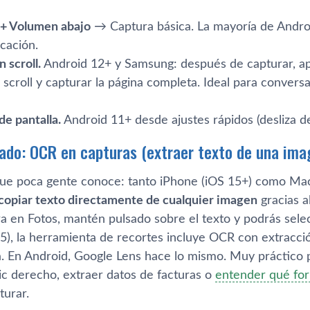
+ Volumen abajo
→ Captura básica. La mayoría de Andro
icación.
 scroll.
Android 12+ y Samsung: después de capturar, a
 scroll y capturar la página completa. Ideal para conve
e pantalla.
Android 11+ desde ajustes rápidos (desliza de
ado: OCR en capturas (extraer texto de una ima
que poca gente conoce: tanto iPhone (iOS 15+) como M
 copiar texto directamente de cualquier imagen
gracias a
ra en Fotos, mantén pulsado sobre el texto y podrás sele
5), la herramienta de recortes incluye OCR con extracci
a. En Android, Google Lens hace lo mismo. Muy práctico 
ic derecho, extraer datos de facturas o
entender qué for
turar.