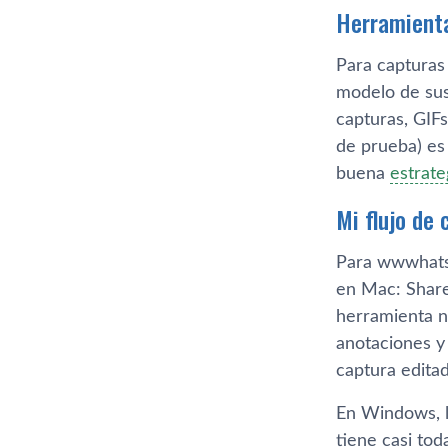
Herramienta
Para capturas
modelo de susc
capturas, GIFs
de prueba) es
buena
estrate
Mi flujo de
Para wwwhatsn
en Mac: Share
herramienta na
anotaciones y 
captura edita
En Windows, l
tiene casi to