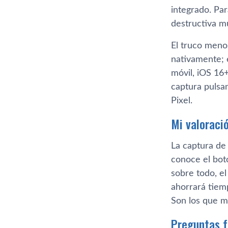
integrado. Par
destructiva mu
El truco meno
nativamente; 
móvil, iOS 16
captura pulsa
Pixel.
Mi valoraci
La captura de 
conoce el botó
sobre todo, e
ahorrará tiem
Son los que m
Preguntas 