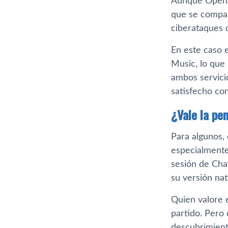
Aunque OpenAI
que se compar
ciberataques 
En este caso e
Music, lo que 
ambos servicio
satisfecho co
¿Vale la pe
Para algunos,
especialmente 
sesión de Cha
su versión nat
Quien valore 
partido. Pero
descubrimiento