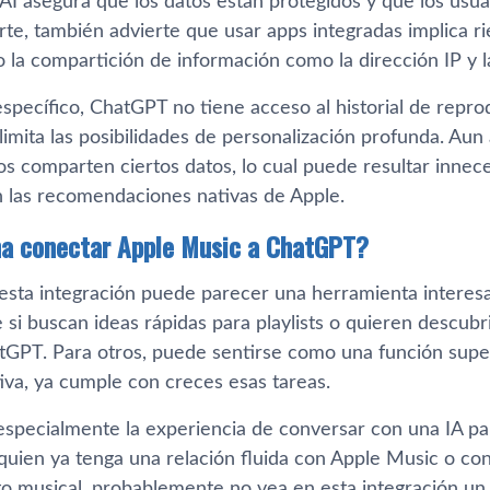
 asegura que los datos están protegidos y que los usuar
te, también advierte que usar apps integradas implica ri
o la compartición de información como la dirección IP y 
specífico, ChatGPT no tiene acceso al historial de repro
limita las posibilidades de personalización profunda. Aun a
s comparten ciertos datos, lo cual puede resultar inneces
n las recomendaciones nativas de Apple.
na conectar Apple Music a ChatGPT?
 esta integración puede parecer una herramienta interesa
si buscan ideas rápidas para playlists o quieren descubri
tGPT. Para otros, puede sentirse como una función supe
iva, ya cumple con creces esas tareas.
especialmente la experiencia de conversar con una IA pa
 quien ya tenga una relación fluida con Apple Music o co
 musical, probablemente no vea en esta integración un val