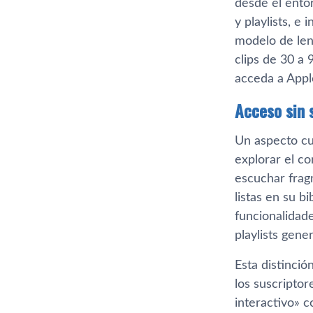
desde el ento
y playlists, e
modelo de len
clips de 30 a
acceda a Appl
Acceso sin 
Un aspecto cu
explorar el c
escuchar frag
listas en su b
funcionalidade
playlists gen
Esta distinció
los suscriptor
interactivo» c