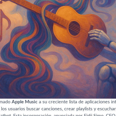
umado
Apple Music
a su creciente lista de aplicaciones i
los usuarios buscar canciones, crear playlists y escucha
hatbot. Esta incorporación, anunciada por Fidji Simo, CE