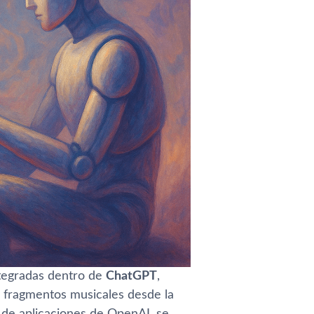
ntegradas dentro de
ChatGPT
,
r fragmentos musicales desde la
O de aplicaciones de OpenAI, se