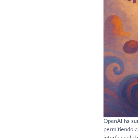
OpenAI ha s
permitiendo a 
interfaz del c