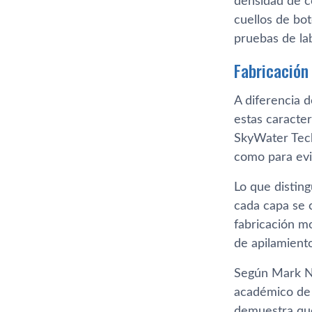
densidad de c
cuellos de bot
pruebas de lab
Fabricación
A diferencia d
estas caracter
SkyWater Tech
como para evit
Lo que distin
cada capa se 
fabricación m
de apilamiento
Según Mark Ne
académico de 
demuestra qu