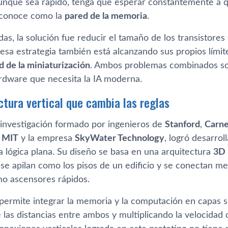
unque sea rápido, tenga que esperar constantemente a qu
conoce como la
pared de la memoria
.
as, la solución fue reducir el tamaño de los transistore
esa estrategia también está alcanzando sus propios límite
d de la miniaturización
. Ambos problemas combinados son
rdware que necesita la IA moderna.
ctura vertical que cambia las reglas
investigación formado por ingenieros de
Stanford
,
Carne
,
MIT
y la empresa
SkyWater Technology
, logró desarro
 lógica plana. Su diseño se basa en una arquitectura
3D 
e apilan como los pisos de un edificio y se conectan me
o ascensores rápidos.
permite integrar la memoria y la computación en capas 
las distancias entre ambos y multiplicando la velocidad 