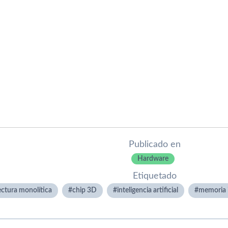
Publicado en
Hardware
Etiquetado
ectura monolítica
chip 3D
inteligencia artificial
memoria 