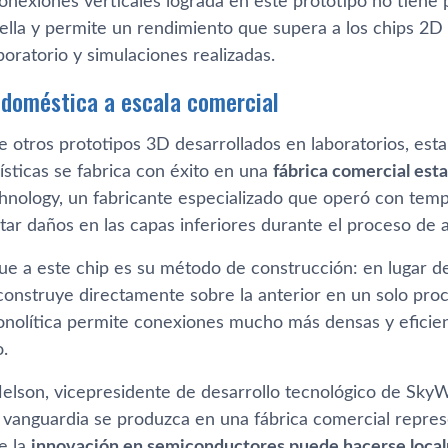
onexiones verticales lograda en este prototipo no tiene 
ella y permite un rendimiento que supera a los chips 2D 
oratorio y simulaciones realizadas.
 doméstica a escala comercial
e otros prototipos 3D desarrollados en laboratorios, est
ísticas se fabrica con éxito en una
fábrica comercial es
nology, un fabricante especializado que operó con temp
ar daños en las capas inferiores durante el proceso de a
gue a este chip es su método de construcción: en lugar 
construye directamente sobre la anterior en un solo pro
onolítica permite conexiones mucho más densas y eficien
.
lson, vicepresidente de desarrollo tecnológico de SkyW
vanguardia se produzca en una fábrica comercial represen
e la
innovación en semiconductores puede hacerse loca