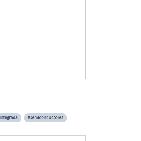
integrada
semiconductores