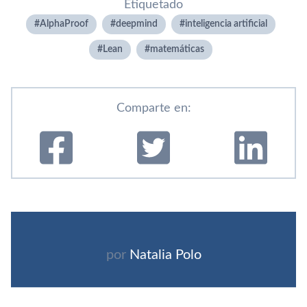
Etiquetado
AlphaProof
deepmind
inteligencia artificial
Lean
matemáticas
Comparte en:
por
Natalia Polo