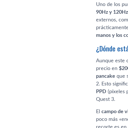
Uno de los pu
90Hz y 120Hz
externos, com
prácticamente
manos y los c
¿Dónde está
Aunque este c
precio en
$20
pancake
que s
2. Esto signif
PPD
(píxeles 
Quest 3.
El
campo de v
poco más «enc
recorte es en