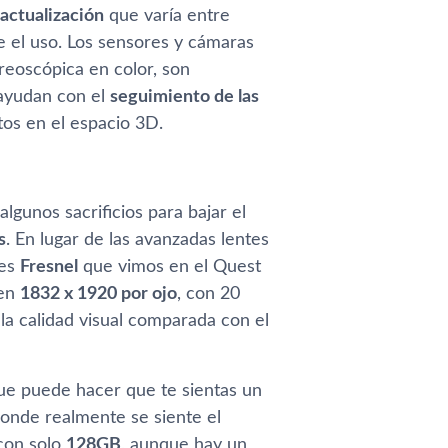
actualización
que varía entre
e el uso. Los sensores y cámaras
reoscópica en color, son
 ayudan con el
seguimiento de las
tos en el espacio 3D.
gunos sacrificios para bajar el
s
. En lugar de las avanzadas lentes
tes
Fresnel
que vimos en el Quest
 en
1832 x 1920 por ojo
, con 20
 la calidad visual comparada con el
ue puede hacer que te sientas un
nde realmente se siente el
 con solo
128GB
, aunque hay un