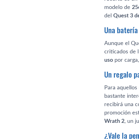
modelo de
25
del
Quest 3 d
Una batería
Aunque el Que
criticados de 
uso
por carga,
Un regalo p
Para aquellos
bastante inte
recibirá una c
promoción esta
Wrath 2
, un 
¿Vale la pe