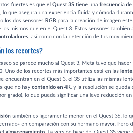
ntos fuertes es que el
Quest 3S
tiene una
frecuencia de 
, lo que asegura una experiencia fluida y cómoda durant
o los dos sensores
RGB
para la creación de imagen este
 los mismos que en el Quest 3. Estos sensores también
ontroladores
, así como con la detección de tus movimien
n los recortes?
asco se parece mucho al Quest 3, Meta tuvo que hacer al
0
. Uno de los recortes más importantes está en las
lente
e encuentran en el Quest 3, el 3S utiliza las mismas len
ica que no hay
contenido en 4K
, y la resolución se queda
por grado), lo que puede significar una leve reducción en
isión
también es ligeramente menor en el Quest 3S, lo q
errado» en comparación con su hermano mayor. Pero do
 el
almacenamiento
. La versión base del Quest 3S viene