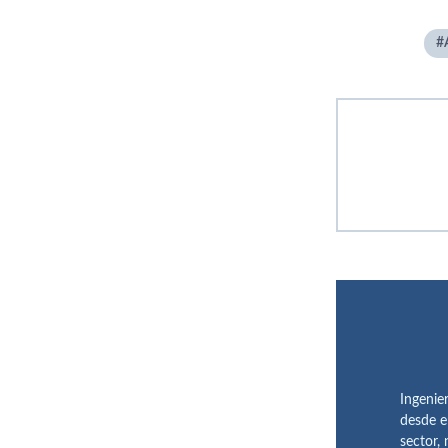
Ingenie
desde e
sector,