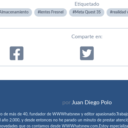
Etiquetado
Almacenamiento
lentes Fresnel
Meta Quest 3S
realidad 
Comparte en:
por
Juan Diego Polo
ro de más de 40, fundador de WWWhatsnew y editor apasionado.Trabajo 
l año 2.000, y desde entonces no he parado un minuto de prestar atenci
 novedades que os contamos desde WWWhatsnew.com.Estoy especializado e