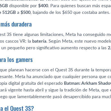
6GB
disponible por
$400
. Para quienes buscan más espac
e 512GB
a
$500
, bajando de los $650 que costaba antes.
 más duradera
st 3S tiene algunas limitaciones, Meta ha conseguido m
los cascos VR: la
batería
. Según Meta, este nuevo model
 un pequeño pero significativo aumento respecto a las
2
ara los gamers
 que planean hacerse con el Quest 3S durante la tempor
resante. Meta ha anunciado que cualquier persona que
opia digital gratuita del esperado
Batman: Arkham Shad
rá vigente hasta abril y sigue la tradición de Meta, que
juego que lamentablemente pasó desapercibido para muc
na el Quest 3S?