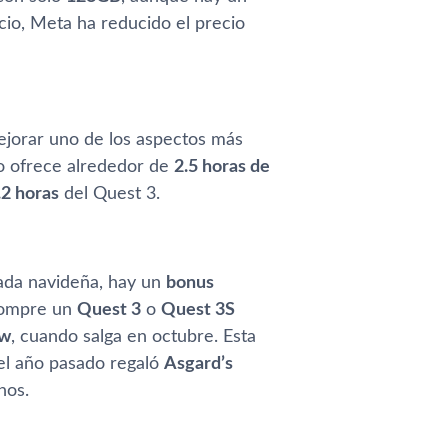
io, Meta ha reducido el precio
ejorar uno de los aspectos más
o ofrece alrededor de
2.5 horas de
.2 horas
del Quest 3.
ada navideña, hay un
bonus
 compre un
Quest 3
o
Quest 3S
ow
, cuando salga en octubre. Esta
 el año pasado regaló
Asgard’s
hos.