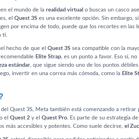
 en el mundo de la
realidad virtual
o buscas un casco ase
es, el
Quest 3S
es una excelente opción. Sin embargo, si 
agen por encima de todo, puede que los recortes en las l
ti.
, el hecho de que el
Quest 3S
sea compatible con la mayor
 recomendable
Elite Strap
, es un punto a favor. Eso sí, 
eza estándar
, que sigue siendo uno de los puntos débiles
uego, invertir en una correa más cómoda, como la
Elite S
o?
a del Quest 3S, Meta también está comenzando a retirar
o el
Quest 2
y el
Quest Pro
. Es parte de su estrategia de
vos más accesibles y potentes. Como suele decirse,
el Zuc