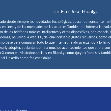
por
Fco. José Hidalgo
ado desde siempre las novedades tecnológicas, buscando constantemen
s en línea y de las novedades de las actuales.También me interesa la evolu
o de los teléfonos móviles inteligentes y otros dispositivos, con especial 
demás, he vivido la web 1.0, del cual conservo gratos recuerdos, como e
omo base para comparar todo lo que Internet ha ido avanzando a lo largo
 early adopter, adelantándome a muchos acontecimientos que ahora son
n X como en Mastodon.social y en Bluesky como @cyberfrancis, y también
onal LinkedIn como fcojosehidalgo.
IA en wwwhatsnew.