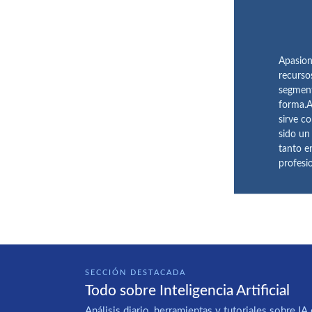
Apasion
recurso
segment
forma.A
sirve c
sido un
tanto e
profesi
SECCIÓN DESTACADA
Todo sobre Inteligencia Artificial
Análisis diario, herramientas y tutoriales sobre 