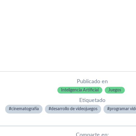
Publicado en
Inteligencia Artificial
Juegos
Etiquetado
cinematografí­a
desarrollo de videojuegos
programar vid
Comparte en: