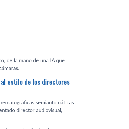
co, de la mano de una IA que
 cámaras.
l estilo de los directores
inematográficas semiautomáticas
ntado director audiovisual,