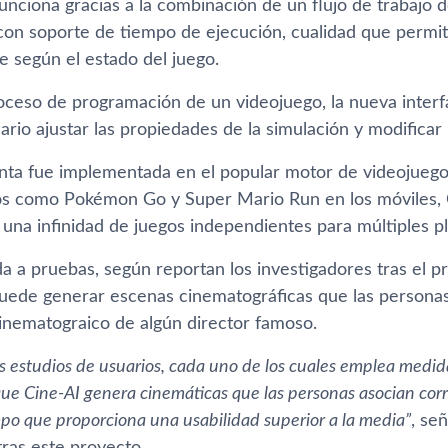
funciona gracias a la combinación de un flujo de trabajo
 con soporte de tiempo de ejecución, cualidad que permit
 según el estado del juego.
oceso de programación de un videojuego, la nueva interf
ario ajustar las propiedades de la simulación y modificar
nta fue implementada en el popular motor de videojuegos
los como Pokémon Go y Super Mario Run en los móviles,
 una infinidad de juegos independientes para múltiples p
a a pruebas, según reportan los investigadores tras el p
uede generar escenas cinematográficas que las persona
cinematograico de algún director famoso.
s estudios de usuarios, cada uno de los cuales emplea medidas
e Cine-AI genera cinemáticas que las personas asocian cor
empo que proporciona una usabilidad superior a la media”
, se