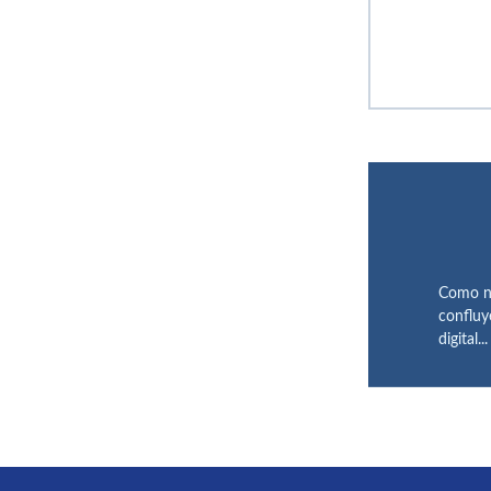
Como na
confluy
digital...