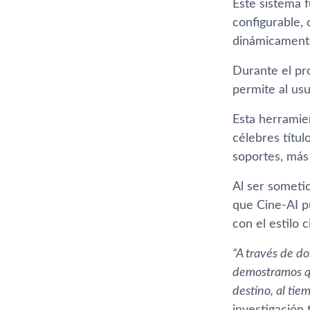
Este sistema 
configurable,
dinámicamente
Durante el pr
permite al usu
Esta herramie
célebres títu
soportes, más
Al ser sometid
que Cine-AI p
con el estilo 
“A través de do
demostramos qu
destino, al ti