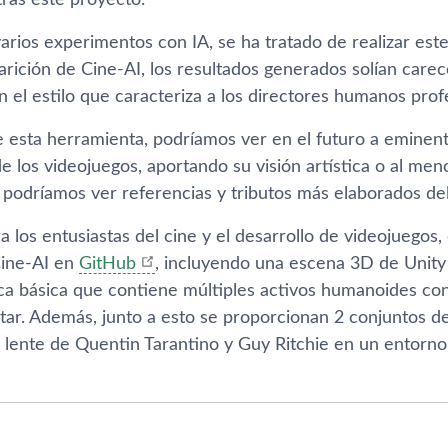
tras este proyecto.
varios experimentos con IA, se ha tratado de realizar este
arición de Cine-AI, los resultados generados solían carece
 el estilo que caracteriza a los directores humanos prof
 esta herramienta, podríamos ver en el futuro a eminen
 los videojuegos, aportando su visión artística o al meno
 podríamos ver referencias y tributos más elaborados del
a los entusiastas del cine y el desarrollo de videojuegos, e
Cine-AI en
GitHub
, incluyendo una escena 3D de Unity
ca básica que contiene múltiples activos humanoides co
star. Además, junto a esto se proporcionan 2 conjuntos d
l lente de Quentin Tarantino y Guy Ritchie en un entorn