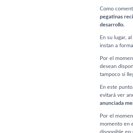
Como coment
pegatinas rec
desarrollo.
En su lugar, a
instan a form
Por el moment
desean dispone
tampoco si lle
En este punto
evitará ver a
anunciada mese
Por el moment
momento en el
disponible en