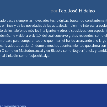
por
Fco. José Hidalgo
ado desde siempre las novedades tecnológicas, buscando constantemen
s en línea y de las novedades de las actuales.También me interesa la evolu
o de los teléfonos móviles inteligentes y otros dispositivos, con especial 
demás, he vivido la web 1.0, del cual conservo gratos recuerdos, como e
omo base para comparar todo lo que Internet ha ido avanzando a lo largo
 early adopter, adelantándome a muchos acontecimientos que ahora son
n X como en Mastodon.social y en Bluesky como @cyberfrancis, y también
onal LinkedIn como fcojosehidalgo.
IA en wwwhatsnew.