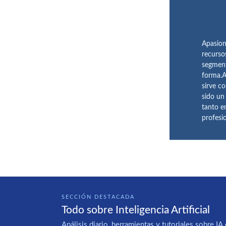
Apasion
recurso
segment
forma.A
sirve c
sido un
tanto e
profesi
SECCIÓN DESTACADA
Todo sobre Inteligencia Artificial
Análisis diario, herramientas y tutoriales sobre 