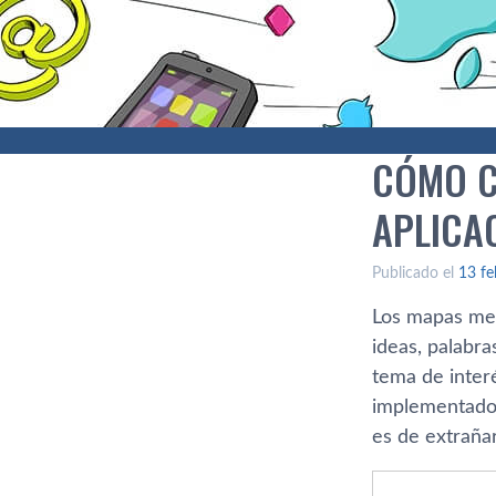
CÓMO C
APLICA
Publicado el
13 fe
Los mapas men
ideas, palabra
tema de inter
implementados
es de extrañar