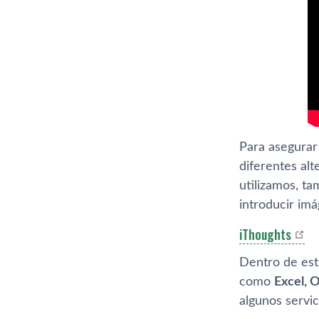
Para asegurar
diferentes alt
utilizamos, t
introducir im
iThoughts
Dentro de est
como
Excel, 
algunos servi