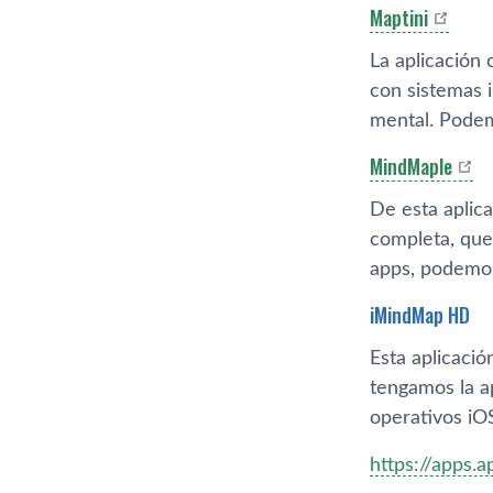
Maptini
La aplicación
con sistemas 
mental. Podem
MindMaple
De esta aplic
completa, que 
apps, podemos 
iMindMap HD
Esta aplicació
tengamos la ap
operativos iO
https://apps