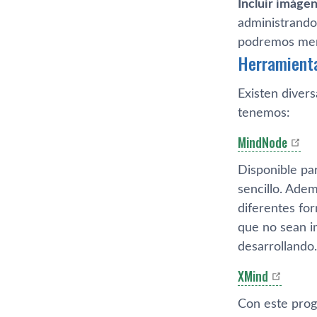
Incluir imágen
administrando 
podremos memo
Herramient
Existen diver
tenemos:
MindNode
Disponible pa
sencillo. Adem
diferentes fo
que no sean i
desarrollando.
XMind
Con este prog