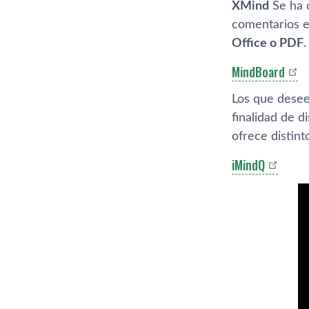
XMind
Se ha c
comentarios e
Office o PDF
.
MindBoard
Los que desee
finalidad de 
ofrece distint
iMindQ