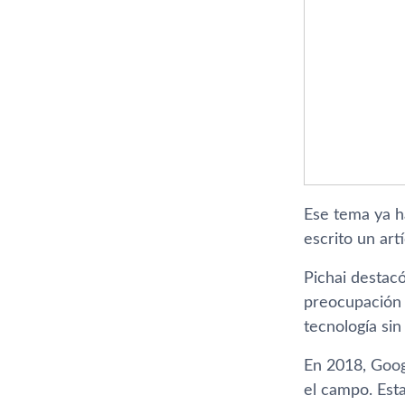
Ese tema ya h
escrito un art
Pichai destacó
preocupación
tecnología sin
En 2018, Goog
el campo. Est