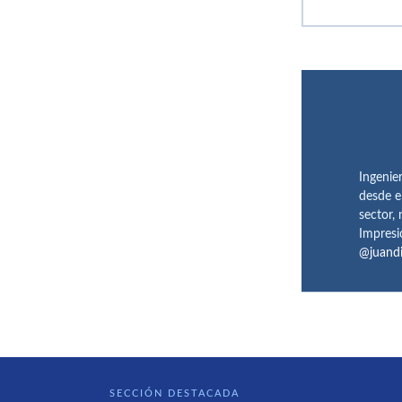
Ingenie
desde e
sector,
Impresi
@juand
SECCIÓN DESTACADA