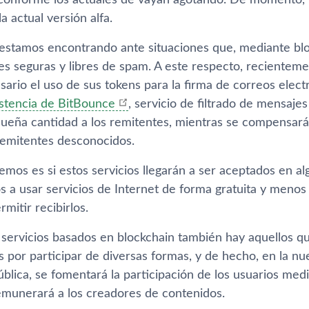
conforme los actuales de vayan agotando. De momento, l
a actual versión alfa.
 estamos encontrando ante situaciones que, mediante blo
s seguras y libres de spam. A este respecto, recientem
ario el uso de sus tokens para la firma de correos elect
istencia de BitBounce
, servicio de filtrado de mensaje
ueña cantidad a los remitentes, mientras se compensará a
emitentes desconocidos.
emos es si estos servicios llegarán a ser aceptados en a
 a usar servicios de Internet de forma gratuita y meno
mitir recibirlos.
 servicios basados en blockchain también hay aquellos qu
 por participar de diversas formas, y de hecho, en la n
blica, se fomentará la participación de los usuarios med
emunerará a los creadores de contenidos.