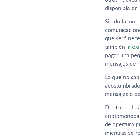
otros nuevos 
disponible en l
Sin duda, nos
comunicacione
que será neces
también
la ex
pagar una peq
mensajes de r
Lo que no sab
acostumbrados
mensajes o per
Dentro de los
criptomonedas
de apertura pú
mientras se r