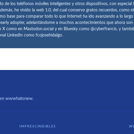
o de los teléfonos móviles inteligentes y otros dispositivos, con especial 
demás, he vivido la web 1.0, del cual conservo gratos recuerdos, como e
omo base para comparar todo lo que Internet ha ido avanzando a lo largo
 early adopter, adelantándome a muchos acontecimientos que ahora son
n X como en Mastodon.social y en Bluesky como @cyberfrancis, y también
onal LinkedIn como fcojosehidalgo.
IA en wwwhatsnew.
IMPRESCINDIBLES
W