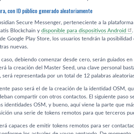
ra, con ID público generado aleatoriamente
bsidian Secure Messenger, perteneciente a la plataform
ratis Blockchain y
disponible para dispositivos Android
de Google Play Store, los usuarios tendrán la posibilidad
tras nuevas.
 caso, debiendo comenzar desde cero, serán guiados en l
rá la creación del Master Seed, una clave personal basta 
 será representada por un total de 12 palabras aleatorias
uiente paso será el de la creación de la identidad OSM,
deban compartir con otros contactos. El siguiente paso s
as identidades OSM, y bueno, aquí viene la parte que más
sición una serie de tokens remotos para que terceros p
será capaces de emitir tokens remotos para ser contacta