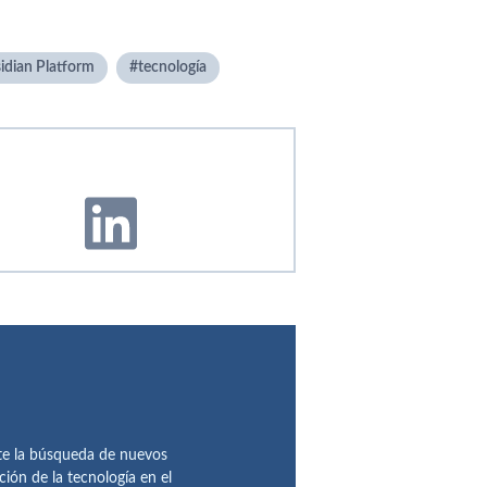
idian Platform
tecnologí­a
te la búsqueda de nuevos
ción de la tecnología en el