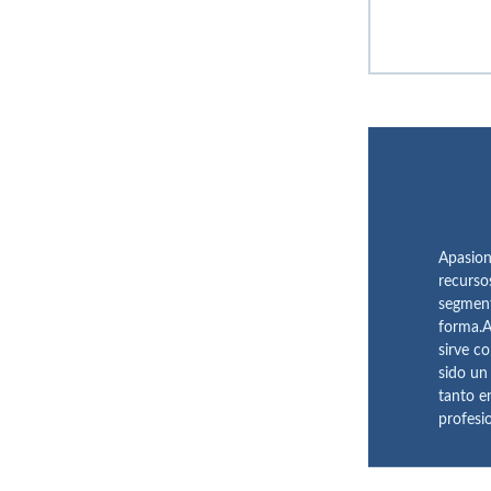
Apasion
recurso
segment
forma.A
sirve c
sido un
tanto e
profesi