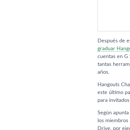
Después de es
graduar Hang
cuentas en G 
tantas herram
años.
Hangouts Chat
este último p
para invitado
Según apunta 
los miembros 
Drive, por ej