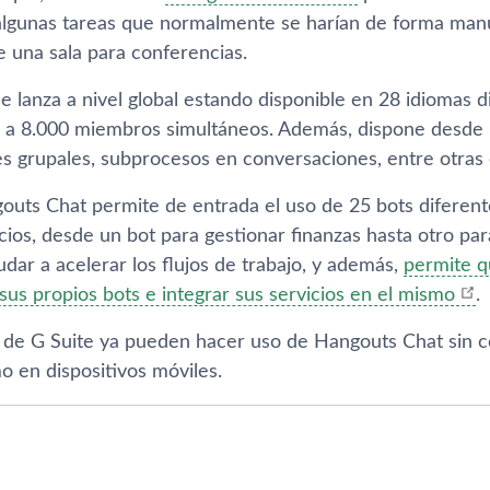
 algunas tareas que normalmente se harí­an de forma man
e una sala para conferencias.
se lanza a nivel global estando disponible en 28 idiomas d
a a 8.000 miembros simultáneos. Además, dispone desde 
 grupales, subprocesos en conversaciones, entre otras ca
uts Chat permite de entrada el uso de 25 bots diferent
cios, desde un bot para gestionar finanzas hasta otro pa
udar a acelerar los flujos de trabajo, y además,
permite q
us propios bots e integrar sus servicios en el mismo
.
de G Suite ya pueden hacer uso de Hangouts Chat sin co
o en dispositivos móviles.