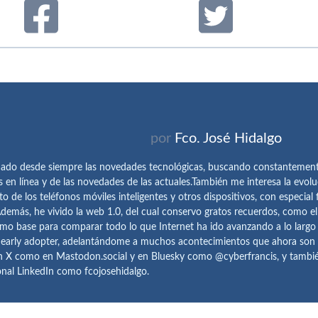
por
Fco. José Hidalgo
ado desde siempre las novedades tecnológicas, buscando constantemen
s en línea y de las novedades de las actuales.También me interesa la evolu
o de los teléfonos móviles inteligentes y otros dispositivos, con especial 
demás, he vivido la web 1.0, del cual conservo gratos recuerdos, como e
omo base para comparar todo lo que Internet ha ido avanzando a lo largo
 early adopter, adelantándome a muchos acontecimientos que ahora son
n X como en Mastodon.social y en Bluesky como @cyberfrancis, y también
onal LinkedIn como fcojosehidalgo.