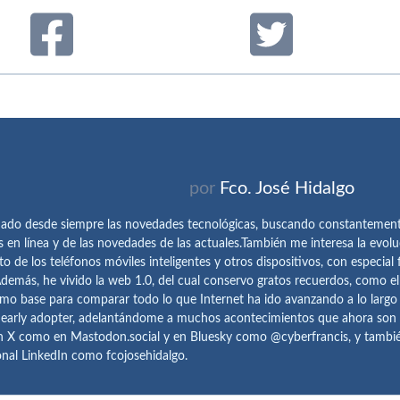
por
Fco. José Hidalgo
ado desde siempre las novedades tecnológicas, buscando constantemen
s en línea y de las novedades de las actuales.También me interesa la evolu
o de los teléfonos móviles inteligentes y otros dispositivos, con especial 
demás, he vivido la web 1.0, del cual conservo gratos recuerdos, como e
omo base para comparar todo lo que Internet ha ido avanzando a lo largo
 early adopter, adelantándome a muchos acontecimientos que ahora son
n X como en Mastodon.social y en Bluesky como @cyberfrancis, y también
onal LinkedIn como fcojosehidalgo.