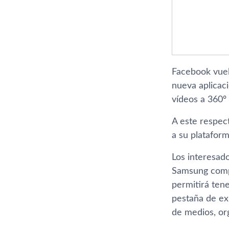
Facebook vuel
nueva aplicaci
ví­deos a 360
A este respect
a su plataform
Los interesado
Samsung compa
permitirá tene
pestaña de ex
de medios, or