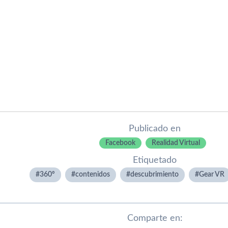
Publicado en
Facebook
Realidad Virtual
Etiquetado
360º
contenidos
descubrimiento
Gear VR
Comparte en: