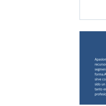
Apasion
recurso
segment
forma.A
sirve c
sido un
tanto e
profesi