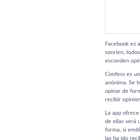
Facebook es aq
sonrí­en, todo
esconden opini
Confess es u
anónima. Se t
opinar de for
recibir opini
La app ofrece 
de ellas verá 
forma, si emi
las ha ido rec