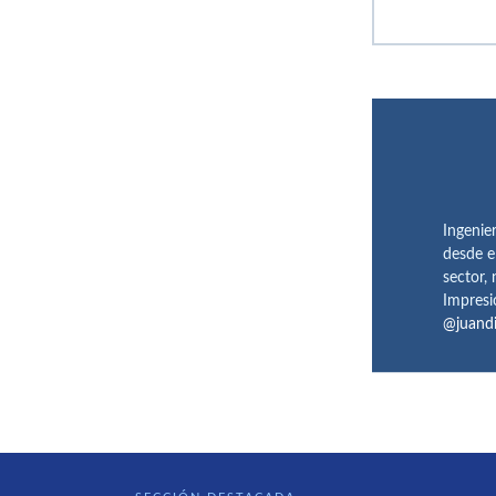
Ingenie
desde e
sector,
Impresi
@juand