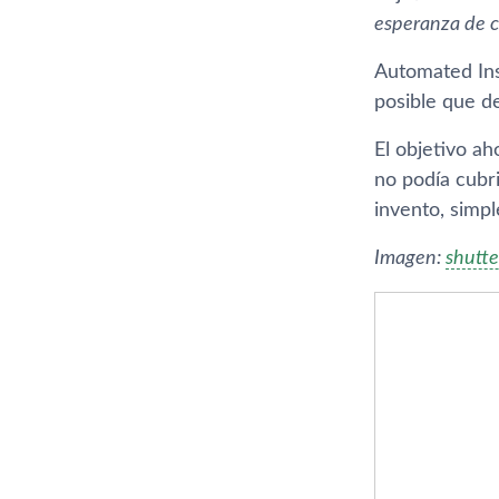
esperanza de c
Automated Ins
posible que d
El objetivo ah
no podí­a cubr
invento, simp
Imagen:
shutte