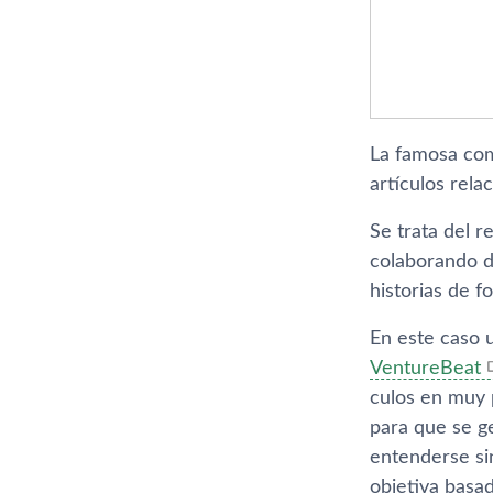
La famosa com
artí­culos rel
Se trata del 
colaborando d
historias de f
En este caso u
VentureBeat
culos en muy 
para que se g
entenderse sin
objetiva basad