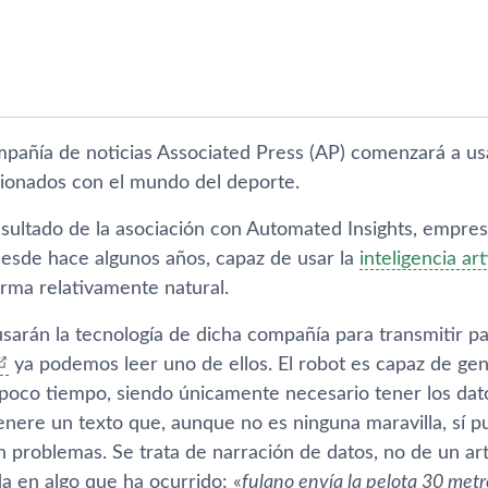
pañí­a de noticias Associated Press (AP) comenzará a usa
acionados con el mundo del deporte.
resultado de la asociación con Automated Insights, empre
esde hace algunos años, capaz de usar la
inteligencia arti
orma relativamente natural.
sarán la tecnologí­a de dicha compañí­a para transmitir p
ya podemos leer uno de ellos. El robot es capaz de ge
poco tiempo, siendo únicamente necesario tener los dat
enere un texto que, aunque no es ninguna maravilla, sí­
 problemas. Se trata de narración de datos, no de un art
a en algo que ha ocurrido: «
fulano enví­a la pelota 30 met