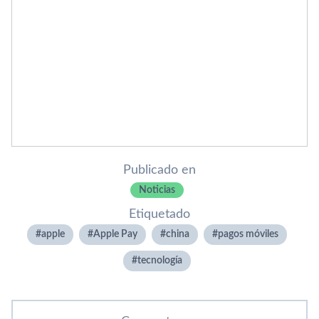
Publicado en
Noticias
Etiquetado
apple
Apple Pay
china
pagos móviles
tecnologí­a