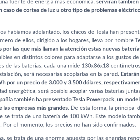
una fuente de energí­a más económica,
servirán también 
 caso de cortes de luz u otro tipo de problemas eléctric
 os habí­amos adelantado, los chicos de Tesla han presen
primero de ellos, dirigido a los hogares, lleva por nombre 
as por las que más llaman la atención estas nuevas baterí­
ibles en distintos colores para adaptarse a los gustos d
es de las baterí­as, cada una mide 130x86x18 centí­metro
stalación, será necesarias acoplarlas en la pared.
Estarán
 por un precio de 3.000 y 3.500 dólares, respectivame
ad energética, será posible acoplar varias baterí­as jun
pañí­a también ha presentado Tesla Powerpack, un modelo
e las empresas más grandes
. De esta forma, la principal
ue se trata de una baterí­a de 100 kWh. Este modelo tam
). Por el momento, los precios no han sido confirmados.
a, se trata de una enorme apuesta por las energí­as reno