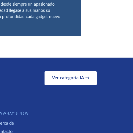
o desde siempre un apasionado
 edad llegase a sus manos su
en profundidad cada gadget nuevo
Ver categoría IA →
WWHAT'S NEW
erca de
ntacto