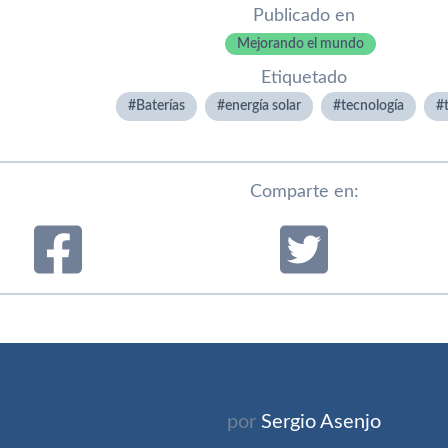
Publicado en
Mejorando el mundo
Etiquetado
Baterí­as
energí­a solar
tecnologí­a
Comparte en:
por
Sergio Asenjo