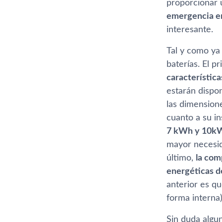
proporcionar 
emergencia en
interesante.
Tal y como ya
baterí­as. El 
caracterí­stic
estarán dispon
las dimension
cuanto a su in
7 kWh y 10kWh
mayor necesid
último,
la com
energéticas d
anterior es q
forma interna
Sin duda algun