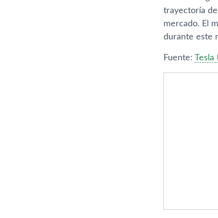
trayectorí­a d
mercado. El m
durante este 
Fuente:
Tesla