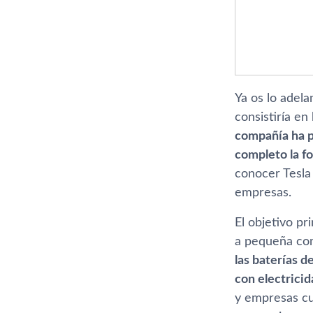
Ya os lo adel
consistirí­a 
compañí­a ha p
completo la f
conocer Tesla
empresas.
El objetivo pr
a pequeña com
las baterí­as 
con electricid
y empresas cu