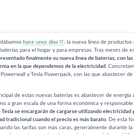
antábamos
hace unos dí­as
: la nueva lí­nea de productos
en baterí­as para el hogar y para empresas. Tras meses d
resentado finalmente su nueva lí­nea de baterí­as, con l
orma en la que dependemos de la electricidad
. Concretam
 Powerwall y Tesla Powerpack, con las que abastecer de 
incipal de estas nuevas baterí­as es abastecer de energí­a
o a gran escala de una forma económica y responsable c
de Tesla se encargarán de cargarse utilizando electricidad
ad tradicional cuando el precio es más barato
. De esta fo
ando las tarifas son más caras, generalmente durante la