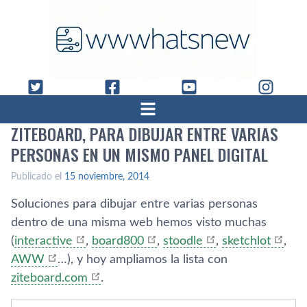
ZITEBOARD, PARA DIBUJAR ENTRE VARIAS
PERSONAS EN UN MISMO PANEL DIGITAL
Publicado el
15 noviembre, 2014
Soluciones para dibujar entre varias personas
dentro de una misma web hemos visto muchas
(
interactive
,
board800
,
stoodle
,
sketchlot
,
AWW
…), y hoy ampliamos la lista con
ziteboard.com
.