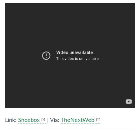
Link:
Shoebox
| Ví­a:
TheNextWeb