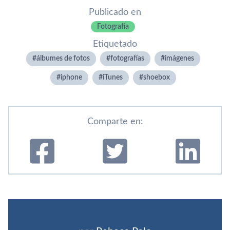
Publicado en
Fotografí­a
Etiquetado
álbumes de fotos
fotografí­as
imágenes
iphone
iTunes
shoebox
Comparte en: