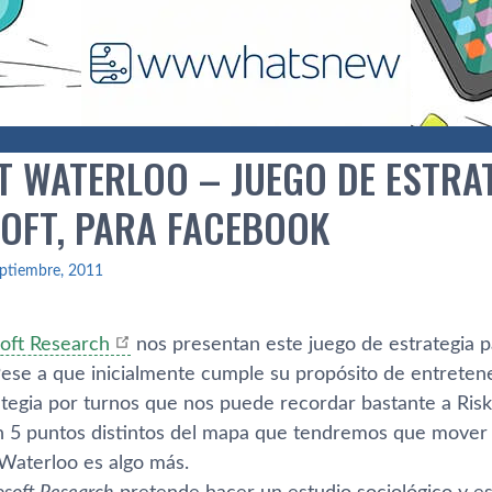
T WATERLOO – JUEGO DE ESTRAT
OFT, PARA FACEBOOK
ptiembre, 2011
oft Research
nos presentan este juego de estrategia 
Pese a que inicialmente cumple su propósito de entreten
ategia por turnos que nos puede recordar bastante a Ris
en 5 puntos distintos del mapa que tendremos que mover 
t Waterloo es algo más.