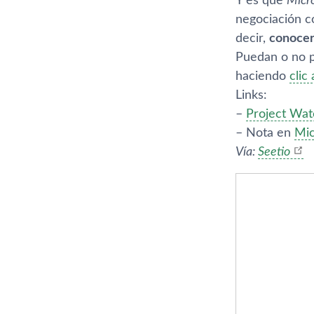
Y es que
Micr
negociación c
decir,
conocer
Puedan o no p
haciendo
clic 
Links:
–
Project Wat
– Nota en
Mic
Ví­a:
Seetio