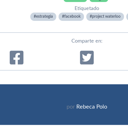
Etiquetado
estrategia
facebook
project waterloo
Comparte en:
por
Rebeca Polo