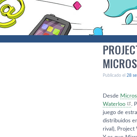
PROJEC
MICROS
Publicado el
28 se
Desde
Micros
Waterloo
. 
juego de estr
distribuidos 
rival), Projec