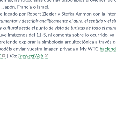
emás, las fotografí­as que hay disponibles provienen de 
a, Japón, Francia o Israel.
fue ideado por Robert Ziegler y Stefka Ammon con la inte
umentar y describir analí­ticamente el aura, el sentido y el s
y cultural desde el punto de vista de turistas de todo el mu
cluye imágenes del 11-S, ni comenta sobre lo ocurrido, 
etende explorar la simbologí­a arquitectónica a través del
podéis enviar vuestra imagen privada a My WTC
haciendo
C
|
Ví­a:
TheNextWeb