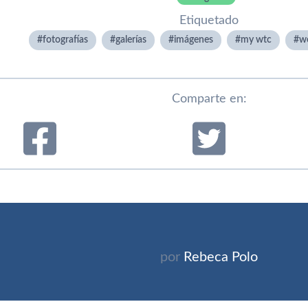
Etiquetado
fotografí­as
galerí­as
imágenes
my wtc
wo
Comparte en:
por
Rebeca Polo