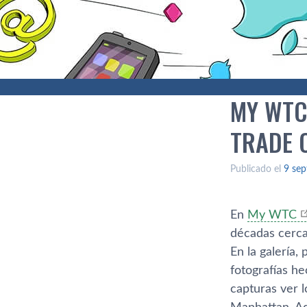
MY WTC
TRADE 
Publicado el
9 sep
En
My WTC
décadas cerca
En la galerí­a
fotografí­as h
capturas ver l