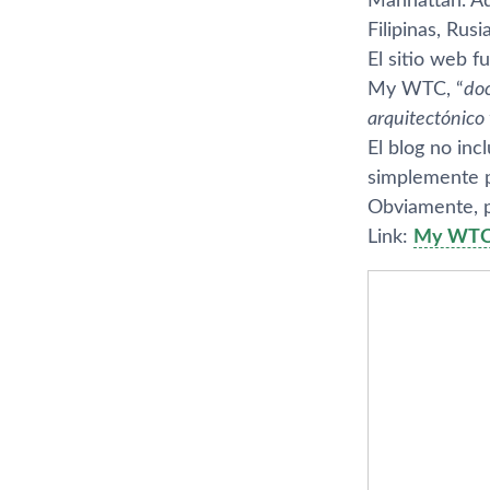
Manhattan. Ad
Filipinas, Rusi
El sitio web 
My WTC, “
doc
arquitectónico 
El blog no in
simplemente pr
Obviamente, 
Link:
My WT