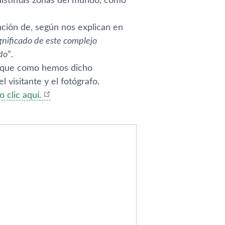
distintas zonas del mundo, como
nción de, según nos explican en
ignificado de este complejo
ndo
”.
ya que como hemos dicho
 visitante y el fotógrafo.
 clic aquí­.