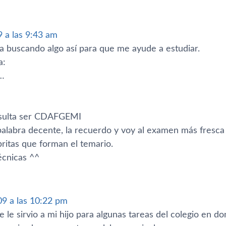
 a las 9:43 am
a buscando algo así­ para que me ayude a estudiar.
a:
…
resulta ser CDAFGEMI
palabra decente, la recuerdo y voy al examen más fres
britas que forman el temario.
écnicas ^^
09 a las 10:22 pm
 le sirvio a mi hijo para algunas tareas del colegio en 