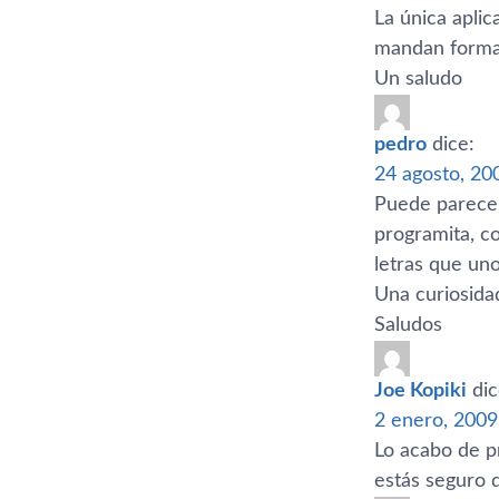
La única aplic
mandan formar
Un saludo
pedro
dice:
24 agosto, 20
Puede parecer 
programita, co
letras que un
Una curiosida
Saludos
Joe Kopiki
dic
2 enero, 2009
Lo acabo de p
estás seguro q