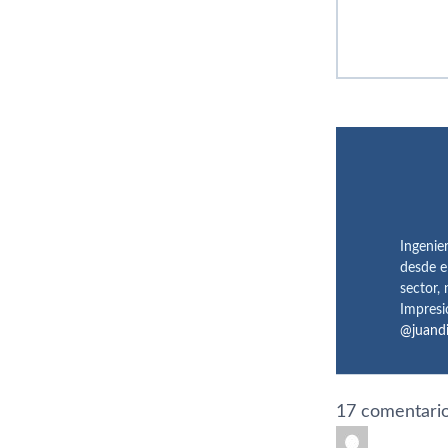
Ingenie
desde e
sector,
Impresi
@juand
17 comentario