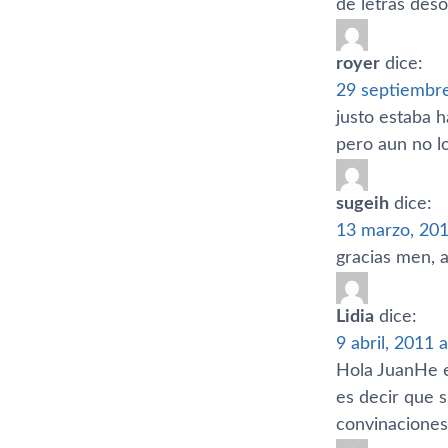
de letras deso
royer
dice:
29 septiembre
justo estaba 
pero aun no l
sugeih
dice:
13 marzo, 201
gracias men, 
Lidia
dice:
9 abril, 2011 
Hola JuanHe ec
es decir que 
convinaciones 