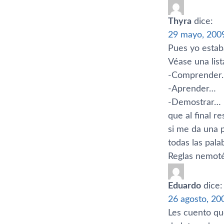
Thyra
dice:
29 mayo, 2009
Pues yo estab
Véase una list
-Comprender
-Aprender…
-Demostrar…
que al final 
si me da una 
todas las pala
Reglas nemot
Eduardo
dice:
26 agosto, 20
Les cuento que