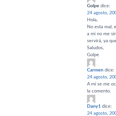
Golpe
dice:
24 agosto, 20
Hola,
No esta mal, e
a mi no me si
servirá, ya q
Saludos,
Golpe
Carmen
dice:
24 agosto, 20
A mí­ se me oc
la comento.
Dany1
dice:
24 agosto, 20