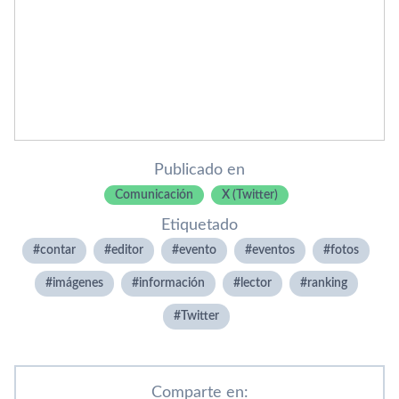
Publicado en
Comunicación
X (Twitter)
Etiquetado
contar
editor
evento
eventos
fotos
imágenes
información
lector
ranking
Twitter
Comparte en: