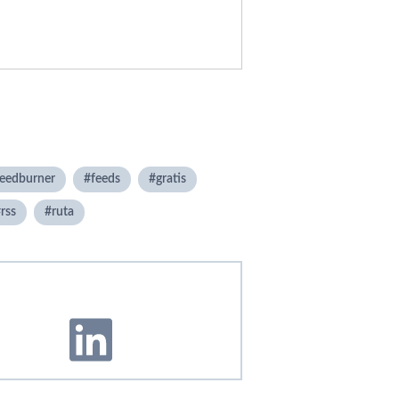
feedburner
feeds
gratis
rss
ruta