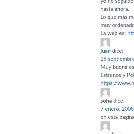
yo he seguido
hasta ahora.
Lo que más me 
muy ordenado 
La web es:
ht
juan
dice:
28 septiembre
Muy buena est
Estrenos y Pelí
https://www.
sofia
dice:
7 enero, 2008
en esta pagin