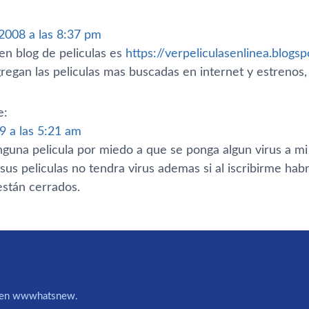
2008 a las 8:37 pm
en blog de peliculas es
https://verpeliculasenlinea.blogs
regan las peliculas mas buscadas en internet y estrenos, s
e:
9 a las 5:21 am
nguna pelicula por miedo a que se ponga algun virus a mi
sus peliculas no tendra virus ademas si al iscribirme hab
stán cerrados.
IA en wwwhatsnew.