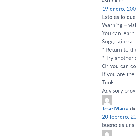
asd
dice:
19 enero, 200
Esto es lo que
Warning – vis
You can learn
Suggestions:
* Return to th
* Try another 
Or you can co
If you are th
Tools.
Advisory prov
José Maria
di
20 febrero, 2
bueno es una 