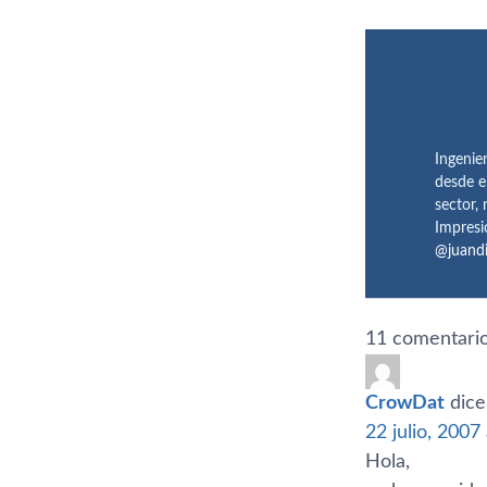
Ingenie
desde e
sector,
Impresi
@juand
11 comentario
CrowDat
dice
22 julio, 2007
Hola,