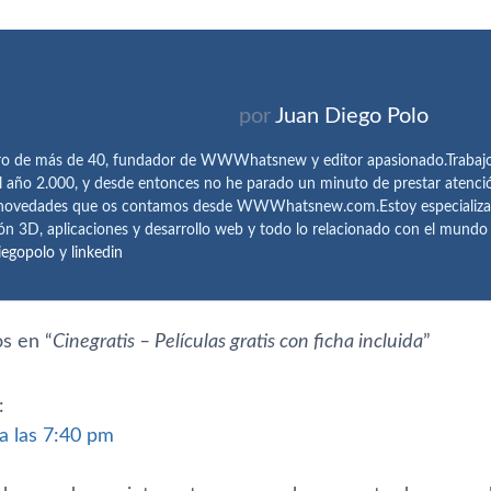
por
Juan Diego Polo
ro de más de 40, fundador de WWWhatsnew y editor apasionado.Trabajo 
l año 2.000, y desde entonces no he parado un minuto de prestar atenci
 novedades que os contamos desde WWWhatsnew.com.Estoy especializado e
ón 3D, aplicaciones y desarrollo web y todo lo relacionado con el mund
iegopolo
y
linkedin
s en “
Cinegratis – Pelí­culas gratis con ficha incluida
”
:
 a las 7:40 pm