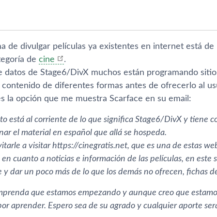
ema de divulgar pelí­culas ya existentes en internet está d
tegorí­a de
cine
.
e datos de Stage6/DivX muchos están programando sitio
l contenido de diferentes formas antes de ofrecerlo al usu
s la opción que me muestra Scarface en su email:
o está al corriente de lo que significa Stage6/DivX y tiene 
nar el material en español que allá se hospeda.
vitarle a visitar https://cinegratis.net, que es una de estas we
 en cuanto a noticias e información de las pelí­culas, en est
e y dar un poco más de lo que los demás no ofrecen, fichas de la
mprenda que estamos empezando y aunque creo que estamos
r aprender. Espero sea de su agrado y cualquier aporte será