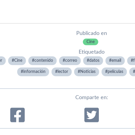
Publicado en
Cine
Etiquetado
r
Cine
contenido
correo
datos
email
información
lector
Noticias
pelí­culas
Comparte en: