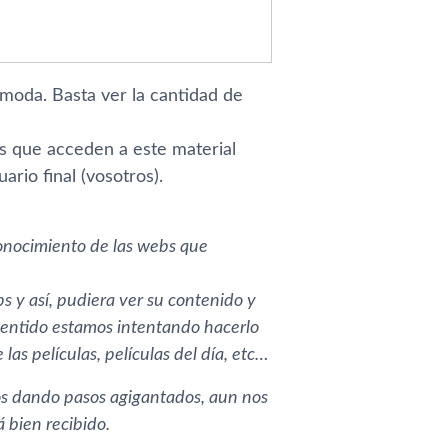
e moda. Basta ver la cantidad de
s que acceden a este material
ario final (vosotros).
conocimiento de las webs que
bs y así­, pudiera ver su contenido y
e sentido estamos intentando hacerlo
s pelí­culas, pelí­culas del dí­a, etc…
 dando pasos agigantados, aun nos
 bien recibido.