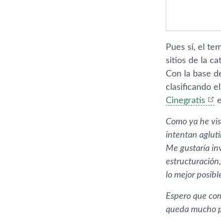
Pues sí­, el t
sitios de la ca
Con la base d
clasificando e
Cinegratis
e
Como ya he vist
intentan agluti
Me gustarí­a in
estructuración,
lo mejor posibl
Espero que co
queda mucho po